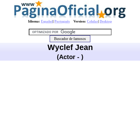
Idioma:
Español
|
Português
Version:
Celular
|
Desktop
Wyclef Jean
(Actor - )