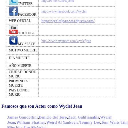
http://twitter.com/wyclef
TWITTER
http://www.facebook.com/Wyclef
FACEBOOK
http://wyclefjean.wordpress.com/
WEB OFICIAL
YOUTUBE
http://www.myspace.com/wyclefjean
MY SPACE
MOTIVO MUERTE
DIA MUERTE
AÑO MUERTE
CIUDAD DONDE
MURIO
PROVINCIA
MUERTE
PAIS DONDE
MURIO
Famosos que son Actor como Wyclef Jean
,
,
,
James Gandolfini
Benicio del Toro
Zach Galifianakis
Wyclef
,
,
,
,
,
Jean
William Shatner
Weird Al Yankovic
Tommy Lee
Tom Waits
Tim
,
,
Minchin
Tim McGraw