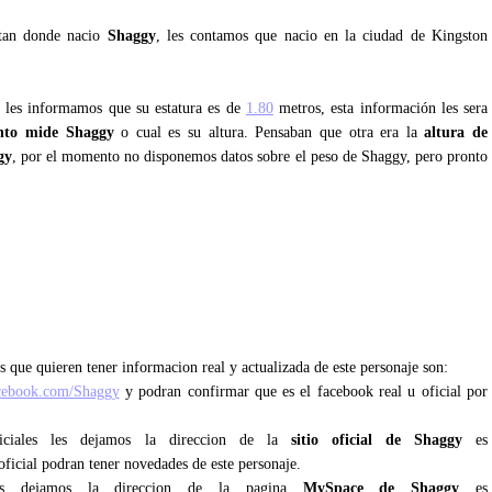
ntan donde nacio
Shaggy
, les contamos que nacio en la ciudad de Kingston
y les informamos que su estatura es de
1.80
metros, esta información les sera
nto mide Shaggy
o cual es su altura. Pensaban que otra era la
altura de
gy
, por el momento no disponemos datos sobre el peso de Shaggy, pero pronto
s que quieren tener informacion real y actualizada de este personaje son:
cebook.com/Shaggy
y podran confirmar que es el facebook real u oficial por
iciales les dejamos la direccion de la
sitio oficial de Shaggy
es
oficial podran tener novedades de este personaje.
s dejamos la direccion de la pagina
MySpace de Shaggy
es