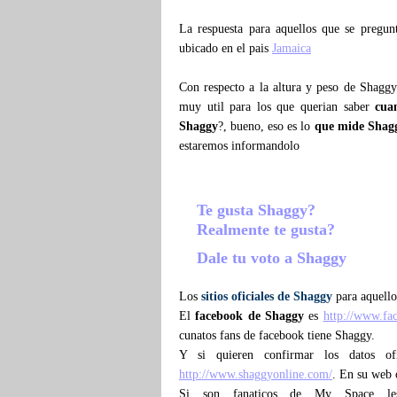
La respuesta para aquellos que se pregu
ubicado en el pais
Jamaica
Con respecto a la altura y peso de Shagg
muy util para los que querian saber
cua
Shaggy
?, bueno, eso es lo
que mide Shag
estaremos informandolo
Te gusta Shaggy?
Realmente te gusta?
Dale tu voto a Shaggy
Los
sitios oficiales de Shaggy
para aquello
El
facebook de Shaggy
es
http://www.fa
cunatos fans de facebook tiene Shaggy.
Y si quieren confirmar los datos of
http://www.shaggyonline.com/
. En su web 
Si son fanaticos de My Space le