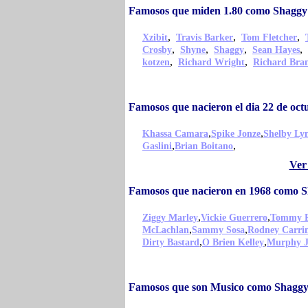
Famosos que miden 1.80 como Shaggy
,
,
,
Xzibit
Travis Barker
Tom Fletcher
,
,
,
,
Crosby
Shyne
Shaggy
Sean Hayes
,
,
kotzen
Richard Wright
Richard Bra
Famosos que nacieron el dia 22 de oc
,
,
Khassa Camara
Spike Jonze
Shelby Ly
,
,
Gaslini
Brian Boitano
Ver
Famosos que nacieron en 1968 como 
,
,
Ziggy Marley
Vickie Guerrero
Tommy P
,
,
McLachlan
Sammy Sosa
Rodney Carri
,
,
Dirty Bastard
O Brien Kelley
Murphy J
Famosos que son Musico como Shagg