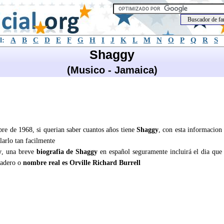
l:
A
B
C
D
E
F
G
H
I
J
K
L
M
N
O
P
Q
R
S
Shaggy
(Musico - Jamaica)
re de 1968, si querian saber cuantos años tiene
Shaggy
, con esta informacion
larlo tan facilmente
y
, una breve
biografia de Shaggy
en español seguramente incluirá el dia que
dadero o
nombre real es Orville Richard Burrell