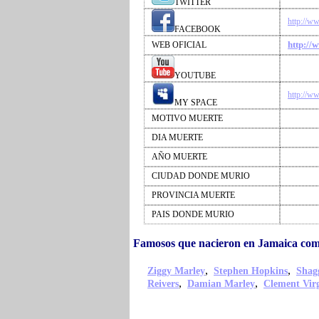
TWITTER
http://w
FACEBOOK
http://
WEB OFICIAL
YOUTUBE
http://w
MY SPACE
MOTIVO MUERTE
DIA MUERTE
AÑO MUERTE
CIUDAD DONDE MURIO
PROVINCIA MUERTE
PAIS DONDE MURIO
Famosos que nacieron en Jamaica co
,
,
Ziggy Marley
Stephen Hopkins
Shag
,
,
Reivers
Damian Marley
Clement Vir