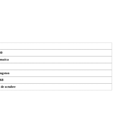
80
maica
ngston
68
 de octubre