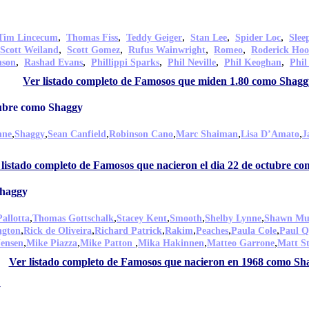
,
,
,
,
,
Tim Lincecum
Thomas Fiss
Teddy Geiger
Stan Lee
Spider Loc
Slee
,
,
,
,
Scott Weiland
Scott Gomez
Rufus Wainwright
Romeo
Roderick Ho
,
,
,
,
,
nson
Rashad Evans
Phillippi Sparks
Phil Neville
Phil Keoghan
Phil
Ver listado completo de Famosos que miden 1.80 como Shagg
tubre como Shaggy
,
,
,
,
,
,
nne
Shaggy
Sean Canfield
Robinson Cano
Marc Shaiman
Lisa D’Amato
J
 listado completo de Famosos que nacieron el dia 22 de octubre c
Shaggy
,
,
,
,
,
allotta
Thomas Gottschalk
Stacey Kent
Smooth
Shelby Lynne
Shawn Mul
,
,
,
,
,
,
ngton
Rick de Oliveira
Richard Patrick
Rakim
Peaches
Paula Cole
Paul Q
,
,
,
,
,
ensen
Mike Piazza
Mike Patton
Mika Hakinnen
Matteo Garrone
Matt S
Ver listado completo de Famosos que nacieron en 1968 como Sh
y