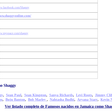
ww.facebook.com/Shaggy
www.shaggyonline.com/
ww.myspace.com/shaggy
mo Shaggy
,
,
,
,
,
gy
Sean Paul
Sean Kingston
Sanya Richards
Levi Roots
Jimmy Clif
,
,
,
,
,
go
Buju Banton
Bob Marley
Nahtasha Budhi
Aryana Starr
Kevin 
Ver listado completo de Famosos nacidos en Jamaica como Sha