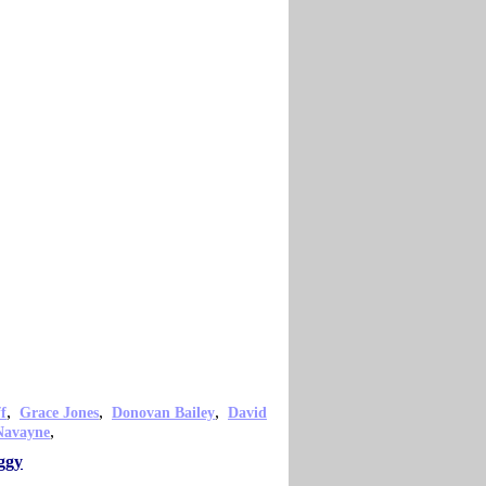
,
,
,
f
Grace Jones
Donovan Bailey
David
,
Navayne
ggy