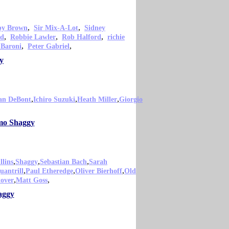
,
,
py Brown
Sir Mix-A-Lot
Sidney
,
,
,
od
Robbie Lawler
Rob Halford
richie
,
,
 Baroni
Peter Gabriel
y
,
,
,
an DeBont
Ichiro Suzuki
Heath Miller
Giorgio
omo Shaggy
,
,
,
lins
Shaggy
Sebastian Bach
Sarah
,
,
,
uantrill
Paul Etheredge
Oliver Bierhoff
Old
,
,
tover
Matt Goss
aggy