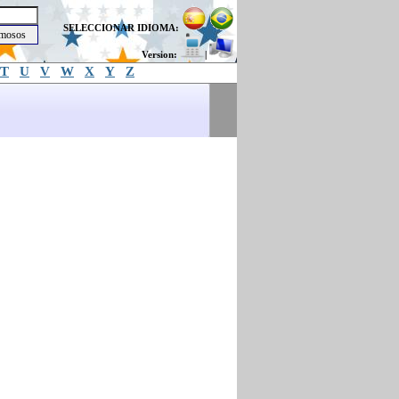
SELECCIONAR IDIOMA:
Version:
|
T
U
V
W
X
Y
Z