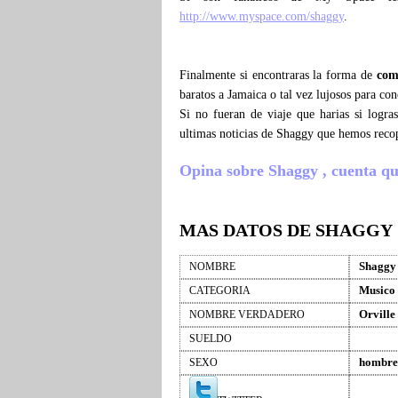
http://www.myspace.com/shaggy
.
Finalmente si encontraras la forma de
com
baratos a Jamaica o tal vez lujosos para co
Si no fueran de viaje que harias si logr
ultimas noticias de Shaggy que hemos reco
Opina sobre Shaggy , cuenta que 
MAS DATOS DE SHAGGY
Shaggy
NOMBRE
Musico
CATEGORIA
Orville
NOMBRE VERDADERO
SUELDO
hombre
SEXO