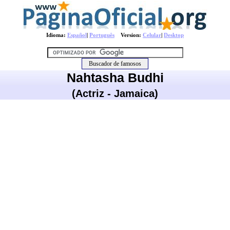
Idioma:
Español
|
Português
Version:
Celular
|
Desktop
Nahtasha Budhi
(Actriz - Jamaica)