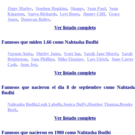
,
,
,
,
Ziggy Marley
Stephen Hopkins
Shaggy
Sean Paul
Sean
,
,
,
,
Kingston
Sanya Richards
Levi Roots
Jimmy Cliff
Grace
,
,
Jones
Donovan Bailey
Ver listado completo
Famosos que miden 1.66 como Nahtasha Budhi
,
,
,
,
Vurnon Anita
Shirley Jones
Scott Ian
Sarah Jane Morris
Sarah
,
,
,
,
Brightman
Sam Phillips
Mike Einziger
Lars Ulrich
June Carter
,
,
Cash
Joan Jett
Ver listado completo
Famosos que nacieron el dia 8 de septiembre como Nahtash
Budhi
,
,
,
,
Nahtasha Budhi
Leah Labelle
Jessica Duffy
Heather Thomas
Brooke
,
Burk
Ver listado completo
Famosos que nacieron en 1980 como Nahtasha Budhi