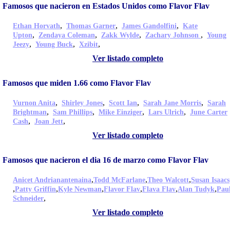
Famosos que nacieron en Estados Unidos como Flavor Flav
,
,
,
Ethan Horvath
Thomas Garner
James Gandolfini
Kate
,
,
,
,
Upton
Zendaya Coleman
Zakk Wylde
Zachary Johnson
Young
,
,
,
Jeezy
Young Buck
Xzibit
Ver listado completo
Famosos que miden 1.66 como Flavor Flav
,
,
,
,
Vurnon Anita
Shirley Jones
Scott Ian
Sarah Jane Morris
Sarah
,
,
,
,
Brightman
Sam Phillips
Mike Einziger
Lars Ulrich
June Carter
,
,
Cash
Joan Jett
Ver listado completo
Famosos que nacieron el dia 16 de marzo como Flavor Flav
,
,
,
Anicet Andrianantenaina
Todd McFarlane
Theo Walcott
Susan Isaacs
,
,
,
,
,
,
Patty Griffin
Kyle Newman
Flavor Flav
Flava Flav
Alan Tudyk
Pau
,
Schneider
Ver listado completo