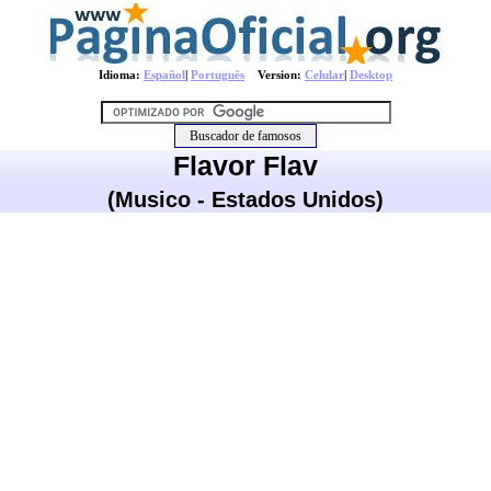
Idioma:
Español
|
Português
Version:
Celular
|
Desktop
Flavor Flav
(Musico - Estados Unidos)