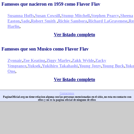
Famosos que nacieron en 1959 como Flavor Flav
,
,
,
,
Susanna Hoffs
Susan Cowsill
Stump Mitchell
Stephen Pearcy
Sheena
,
,
,
,
,
Easton
Sade
Robert Smith
Richie Sambora
Richard LaGravenese
Re
,
Harlin
Ver listado completo
Famosos que son Musico como Flavor Flav
,
,
,
,
Zyonair
Zoe Keating
Ziggy Marley
Zakk Wylde
Zacky
,
,
,
,
,
Vengeance
Yuksek
Yukihiro Takahashi
Young Jeezy
Young Buck
Yok
,
Ono
Ver listado completo
Contactenos
PaginaOficial.org no tiene relacion alguna con las personas mencionadas en el sitio, no esta en contacto con
ellos y no es la pagina oficial de ninguno de ellos