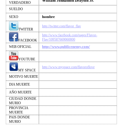
William Johnathon Drayton Jr.
VERDADERO
SUELDO
hombre
SEXO
http://twitter.com/flavor_flav
TWITTER
http://www.facebook.com/pages/Flavor-
Flav/109587669060800
FACEBOOK
http://www.publicenemy.com/
WEB OFICIAL
YOUTUBE
http://www.myspace.com/flavoroflove
MY SPACE
MOTIVO MUERTE
DIA MUERTE
AÑO MUERTE
CIUDAD DONDE
MURIO
PROVINCIA
MUERTE
PAIS DONDE
MURIO