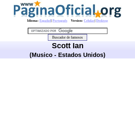
Idioma:
Español
|
Português
Version:
Celular
|
Desktop
Scott Ian
(Musico - Estados Unidos)