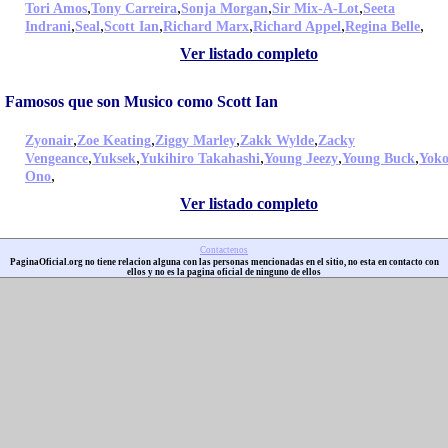
,
,
,
,
Tori Amos
Tony Carreira
Sonja Morgan
Sir Mix-A-Lot
Seeta
,
,
,
,
,
,
Indrani
Seal
Scott Ian
Richard Marx
Richard Appel
Regina Belle
Ver listado completo
Famosos que son Musico como Scott Ian
,
,
,
,
Zyonair
Zoe Keating
Ziggy Marley
Zakk Wylde
Zacky
,
,
,
,
,
Vengeance
Yuksek
Yukihiro Takahashi
Young Jeezy
Young Buck
Yok
,
Ono
Ver listado completo
Contactenos
PaginaOficial.org no tiene relacion alguna con las personas mencionadas en el sitio, no esta en contacto con
ellos y no es la pagina oficial de ninguno de ellos