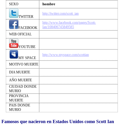
hombre
SEXO
http://twitter.com/scott_ian
TWITTER
http://www.facebook.com/pages/Scott-
Ian/108406745849585
FACEBOOK
WEB OFICIAL
YOUTUBE
http://www.myspace.com/scottian
MY SPACE
MOTIVO MUERTE
DIA MUERTE
AÑO MUERTE
CIUDAD DONDE
MURIO
PROVINCIA
MUERTE
PAIS DONDE
MURIO
Famosos que nacieron en Estados Unidos como Scott Ian