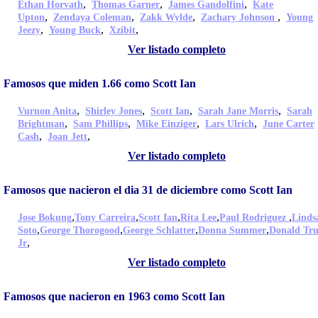
,
,
,
Ethan Horvath
Thomas Garner
James Gandolfini
Kate
,
,
,
,
Upton
Zendaya Coleman
Zakk Wylde
Zachary Johnson
Young
,
,
,
Jeezy
Young Buck
Xzibit
Ver listado completo
Famosos que miden 1.66 como Scott Ian
,
,
,
,
Vurnon Anita
Shirley Jones
Scott Ian
Sarah Jane Morris
Sarah
,
,
,
,
Brightman
Sam Phillips
Mike Einziger
Lars Ulrich
June Carter
,
,
Cash
Joan Jett
Ver listado completo
Famosos que nacieron el dia 31 de diciembre como Scott Ian
,
,
,
,
,
Jose Bokung
Tony Carreira
Scott Ian
Rita Lee
Paul Rodriguez
Linds
,
,
,
,
Soto
George Thorogood
George Schlatter
Donna Summer
Donald Tr
,
Jr
Ver listado completo
Famosos que nacieron en 1963 como Scott Ian