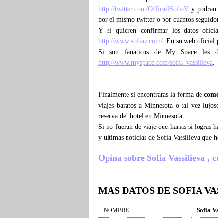
http://twitter.com/OfficailSofiaV
y podran c
por el mismo twitter o por cuantos seguidor
Y si quieren confirmar los datos ofici
http://www.sofiav.com/
. En su web oficial 
Si son fanaticos de My Space les d
http://www.myspace.com/sofia_vassilieva
.
Finalmente si encontraras la forma de
como
viajes baratos a Minnesota o tal vez lujos
reserva del hotel en Minnesota
Si no fueran de viaje que harias si logras 
y ultimas noticias de Sofia Vassilieva que
Opina sobre Sofia Vassilieva , cu
MAS DATOS DE SOFIA VA
Sofia V
NOMBRE