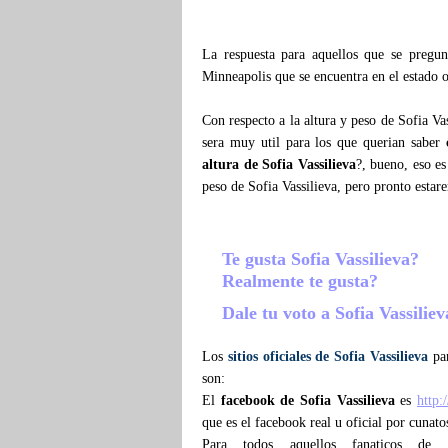
La respuesta para aquellos que se pregu
Minneapolis que se encuentra en el estado 
Con respecto a la altura y peso de Sofia Va
sera muy util para los que querian saber
altura de Sofia Vassilieva
?, bueno, eso e
peso de Sofia Vassilieva, pero pronto esta
Te gusta Sofia Vassilieva?
Realmente te gusta?
Dale tu voto a Sofia Vassilie
Los
sitios oficiales de Sofia Vassilieva
par
son:
El
facebook de Sofia Vassilieva
es
http:
que es el facebook real u oficial por cunato
Para todos aquellos fanaticos d