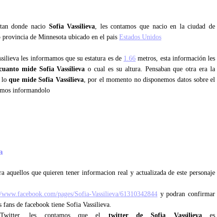
ntan donde nacio
Sofia Vassilieva
, les contamos que nacio en la ciudad de
o provincia de Minnesota ubicado en el pais
Estados Unidos
ssilieva les informamos que su estatura es de
1.66
metros, esta información les
cuanto mide Sofia Vassilieva
o cual es su altura. Pensaban que otra era la
s lo
que mide Sofia Vassilieva
, por el momento no disponemos datos sobre el
remos informandolo
va
a aquellos que quieren tener informacion real y actualizada de este personaje
//www.facebook.com/pages/Sofia-Vassilieva/61310342844
y podran confirmar
s fans de facebook tiene Sofia Vassilieva.
e Twitter, les contamos que el
twitter de Sofia Vassilieva
es