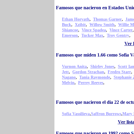
Famosos que nacieron en Estados Unid
,
,
Ethan Horvath
Thomas Garner
Jame
,
,
,
Buck
Xzibit
Willow Smith
Willie M
,
,
Shiancoe
Vince Spadea
Vince Carter
,
,
,
Emerson
Tucker Max
Troy Gentry
Ver 
Famosos que miden 1.66 como Sofia Va
,
,
Vurnon Anita
Shirley Jones
Scott Ia
,
,
Jett
Gordon Strachan
Fredro Starr
,
,
Nagano
Tania Raymonde
Stephanie 
,
,
Melvin
Perrey Reeves
Famosos que nacieron el dia 22 de oct
,
,
Sofia Vassilieva
Saffron Burrows
Mary 
Ver lis
Famosos que nacieron en 1992 como So