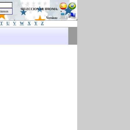
SELECCIONAR IDIOMA:
Version:
|
T
U
V
W
X
Y
Z