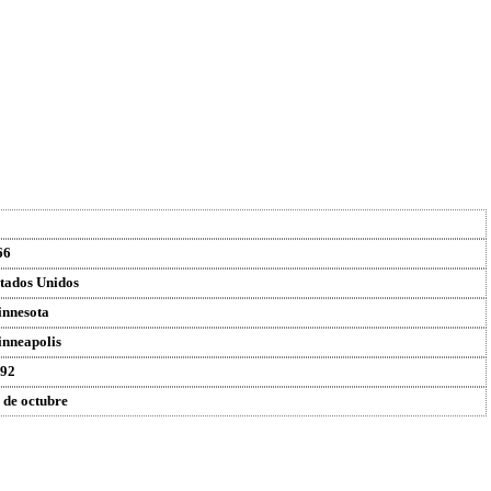
66
tados Unidos
nnesota
nneapolis
92
 de octubre