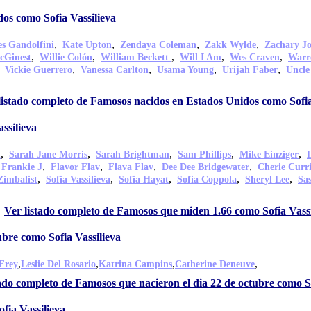
os como Sofia Vassilieva
,
,
,
,
s Gandolfini
Kate Upton
Zendaya Coleman
Zakk Wylde
Zachary J
,
,
,
,
,
cGinest
Willie Colón
William Beckett
Will I Am
Wes Craven
Warr
,
,
,
,
,
Vickie Guerrero
Vanessa Carlton
Usama Young
Urijah Faber
Uncle
listado completo de Famosos nacidos en Estados Unidos como Sofia
ssilieva
,
,
,
,
,
n
Sarah Jane Morris
Sarah Brightman
Sam Phillips
Mike Einziger
,
,
,
,
,
Frankie J
Flavor Flav
Flava Flav
Dee Dee Bridgewater
Cherie Curr
,
,
,
,
,
Zimbalist
Sofia Vassilieva
Sofia Hayat
Sofia Coppola
Sheryl Lee
Sas
Ver listado completo de Famosos que miden 1.66 como Sofia Vassi
ubre como Sofia Vassilieva
,
,
,
,
Frey
Leslie Del Rosario
Katrina Campins
Catherine Deneuve
tado completo de Famosos que nacieron el dia 22 de octubre como So
fia Vassilieva