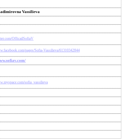
ladimirovna Vassilieva
itter.com/OfficailSofiaV
ww.facebook.com/pages/Sofia-Vassilieva/61310342844
www.sofiav.com/
ww.myspace.com/sofia_vassilieva