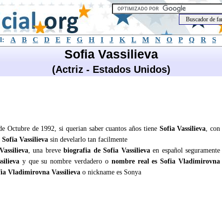
l:
A
B
C
D
E
F
G
H
I
J
K
L
M
N
O
P
Q
R
S
Sofia Vassilieva
(Actriz - Estados Unidos)
2 de Octubre de 1992, si querian saber cuantos años tiene
Sofia Vassilieva
, con
e
Sofia Vassilieva
sin develarlo tan facilmente
Vassilieva
, una breve
biografia de Sofia Vassilieva
en español seguramente
silieva
y que su nombre verdadero o
nombre real es Sofia Vladimirovna
ia Vladimirovna Vassilieva
o nickname es Sonya