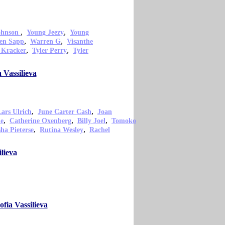
,
,
ohnson
Young Jeezy
Young
,
,
en Sapp
Warren G
Visanthe
,
,
 Kracker
Tyler Perry
Tyler
 Vassilieva
,
,
Lars Ulrich
June Carter Cash
Joan
,
,
,
ie
Catherine Oxenberg
Billy Joel
Tomoko
,
,
ha Pieterse
Rutina Wesley
Rachel
lieva
fia Vassilieva