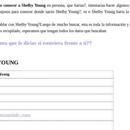
o conocer a Shelby Young
en persona, que harias?, intentarias hacer algunos
 lujosos para conocer donde nacio Shelby Young?, tu o Shelby Young haria la
 hablar con Shelby Young?Luego de mucho buscar, esta es toda la información y
s recopilado, esperamos que tengan todos los datos que buscaban
a que le dirias si estuviera frente a ti??
 YOUNG
 Young
itter.com/shelby_young