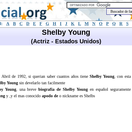
l:
A
B
C
D
E
F
G
H
I
J
K
L
M
N
O
P
Q
R
S
Shelby Young
(Actriz - Estados Unidos)
 Abril de 1992, si querian saber cuantos años tiene
Shelby Young
, con esta
lby Young
sin develarlo tan facilmente
by Young
, una breve
biografia de Shelby Young
en español seguramente
ung
y ,y el mas conocido
apodo de
o nickname es Shelbs