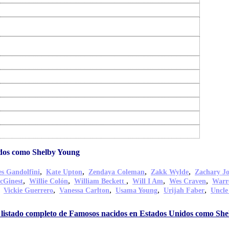
dos como Shelby Young
,
,
,
,
s Gandolfini
Kate Upton
Zendaya Coleman
Zakk Wylde
Zachary J
,
,
,
,
,
cGinest
Willie Colón
William Beckett
Will I Am
Wes Craven
Warr
,
,
,
,
,
Vickie Guerrero
Vanessa Carlton
Usama Young
Urijah Faber
Uncle
 listado completo de Famosos nacidos en Estados Unidos como Sh