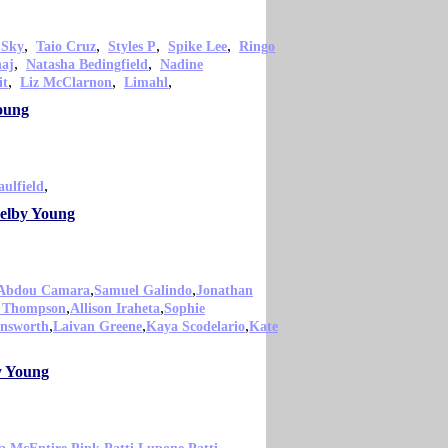
,
,
,
,
 Sky
Taio Cruz
Styles P
Spike Lee
Ringo
,
,
naj
Natasha Bedingfield
Nadine
,
,
,
it
Liz McClarnon
Limahl
oung
,
ulfield
helby Young
,
,
Abdou Camara
Samuel Galindo
Jonathan
,
,
 Thompson
Allison Iraheta
Sophie
,
,
,
insworth
Laivan Greene
Kaya Scodelario
Kate
y Young
,
,
,