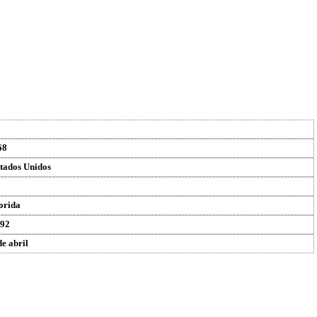
68
tados Unidos
orida
92
de abril