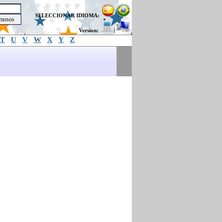
SELECCIONAR IDIOMA:
Version:
|
T
U
V
W
X
Y
Z