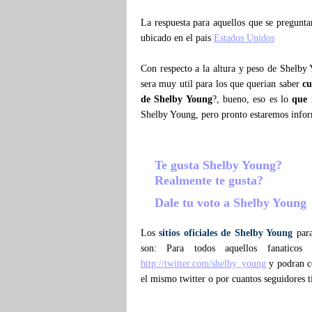
La respuesta para aquellos que se pregunt
ubicado en el pais
Estados Unidos
Con respecto a la altura y peso de Shelby
sera muy util para los que querian saber
cu
de Shelby Young
?, bueno, eso es lo
que 
Shelby Young, pero pronto estaremos info
Te gusta Shelby Young?
Realmente te gusta?
Dale tu voto a Shelby Young
Los
sitios oficiales de Shelby Young
para
son: Para todos aquellos fanatico
http://twitter.com/shelby_young
y podran co
el mismo twitter o por cuantos seguidores 