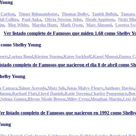
 Young
,
,
,
,
 Carlton
Timur Bekmambetov
Thomas Dolby
Tanith Belbin
Tamara
,
,
,
,
hil Collins
Paul Anka
Olivia Newton John
Nicole Appleton
Nicki Mi
,
,
,
,
,
olm
Meg White
Marsha Hunt
Mark Owen
Marc Almond
Loretta Sw
Ver listado completo de Famosos que miden 1.68 como Shelby Y
il como Shelby Young
,
,
,
,
,
erts
Larissa Bond
Kirsten Storms
Katee Sackhoff
Kaori Momoi
Emma Ca
istado completo de Famosos que nacieron el dia 8 de abril como S
Shelby Young
,
,
,
,
,
a Camara
Yainer Acevedo
Matz Sels
Jonas Malvy-Fleury
Anthony Davies
,
,
,
,
,
hnson
Rachael Flatt
Lloyd Daniels
Katie Stevens
Charice Pempengco
Ben
,
,
,
,
,
Selena Gomez
Rhyon Nicole Brown
Miley Cyrus
Meaghan Martin
Lexi A
er listado completo de Famosos que nacieron en 1992 como Shelb
Young
,
,
,
,