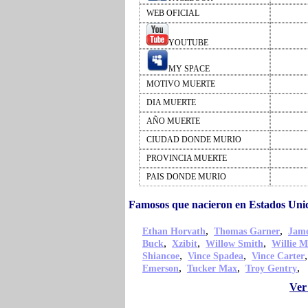
WEB OFICIAL
YOUTUBE
MY SPACE
MOTIVO MUERTE
DIA MUERTE
AÑO MUERTE
CIUDAD DONDE MURIO
PROVINCIA MUERTE
PAIS DONDE MURIO
Famosos que nacieron en Estados Uni
,
,
Ethan Horvath
Thomas Garner
Jame
,
,
,
Buck
Xzibit
Willow Smith
Willie M
,
,
Shiancoe
Vince Spadea
Vince Carter
,
,
,
Emerson
Tucker Max
Troy Gentry
Ver