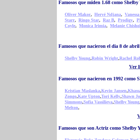
Famosos que miden 1.68 como Shelby
,
,
Oliver Makor
Hervé Ndjana
Vanessa
,
,
,
,
Starr
Ringo Star
Raz B
Prodigy
P
,
,
Coyle
Monica Irimia
Melanie Chish
Famosos que nacieron el dia 8 de abr
,
,
Shelby Young
Robin Wright
Rachel Rob
Ver l
Famosos que nacieron en 1992 como 
,
,
Kristian Maslanka
Kevin Jansen
Khass
,
,
,
Zongo
Kate Upton
Tori Kelly
Shawn Jo
,
,
Simmons
Sofia Vassilieva
Shelby Young
,
Melton
V
Famosos que son Actriz como Shelby 
,
,
,