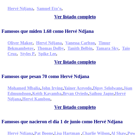
,
,
Hervé Ndjana
Samuel Eto’o
Ver listado completo
Famosos que miden 1.68 como Hervé Ndjana
,
,
,
Oliver Makor
Hervé Ndjana
Vanessa Carlton
Timur
,
,
,
,
Bekmambetov
Thomas Dolby
Tanith Belbin
Tamara Sky
Taio
,
,
,
Cruz
Styles P
Spike Lee
Ver listado completo
Famosos que pesan 70 como Hervé Ndjana
,
,
,
,
Mohamed Mbalia
John Irving
Yainer Acevedo
Dipsy Selolwane
Jóan
,
,
,
,
Edmundsson
Keith Kayamba
Bryan Oviedo
Saihou Jagne
Hervé
,
,
Ndjana
Hervé Kambou
Ver listado completo
Famosos que nacieron el dia 1 de junio como Hervé Ndjana
,
,
,
,
,
Hervé Ndjana
Pat Boone
Lisa Hartman
Charlie Wilson
Al Shaw
Pow