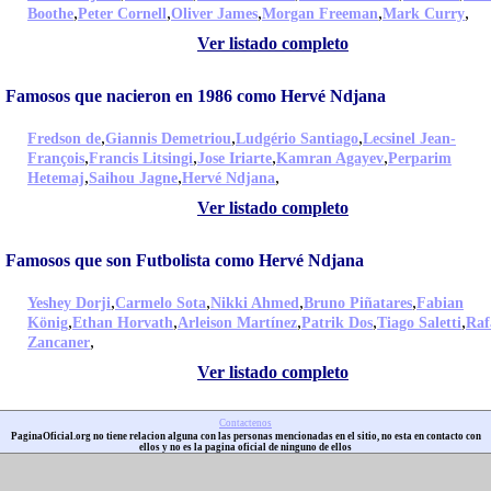
,
,
,
,
,
Boothe
Peter Cornell
Oliver James
Morgan Freeman
Mark Curry
Ver listado completo
Famosos que nacieron en 1986 como Hervé Ndjana
,
,
,
Fredson de
Giannis Demetriou
Ludgério Santiago
Lecsinel Jean-
,
,
,
,
François
Francis Litsingi
Jose Iriarte
Kamran Agayev
Perparim
,
,
,
Hetemaj
Saihou Jagne
Hervé Ndjana
Ver listado completo
Famosos que son Futbolista como Hervé Ndjana
,
,
,
,
Yeshey Dorji
Carmelo Sota
Nikki Ahmed
Bruno Piñatares
Fabian
,
,
,
,
,
König
Ethan Horvath
Arleison Martínez
Patrik Dos
Tiago Saletti
Raf
,
Zancaner
Ver listado completo
Contactenos
PaginaOficial.org no tiene relacion alguna con las personas mencionadas en el sitio, no esta en contacto con
ellos y no es la pagina oficial de ninguno de ellos