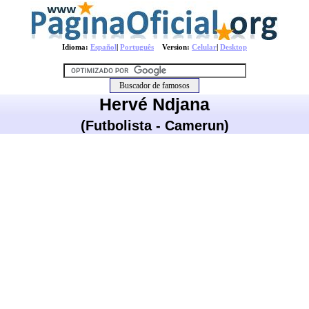
Idioma:
Español
|
Português
Version:
Celular
|
Desktop
Hervé Ndjana
(Futbolista - Camerun)