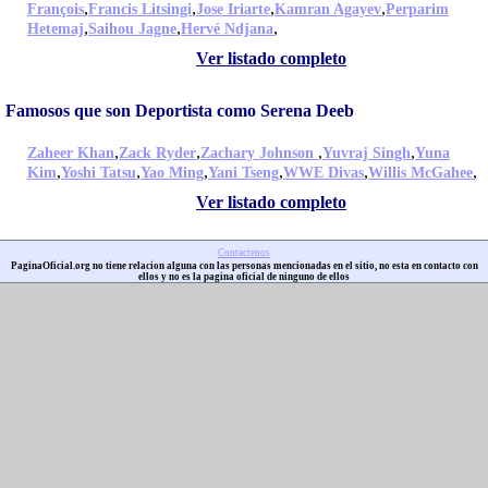
,
,
,
,
François
Francis Litsingi
Jose Iriarte
Kamran Agayev
Perparim
,
,
,
Hetemaj
Saihou Jagne
Hervé Ndjana
Ver listado completo
Famosos que son Deportista como Serena Deeb
,
,
,
,
Zaheer Khan
Zack Ryder
Zachary Johnson
Yuvraj Singh
Yuna
,
,
,
,
,
,
Kim
Yoshi Tatsu
Yao Ming
Yani Tseng
WWE Divas
Willis McGahee
Ver listado completo
Contactenos
PaginaOficial.org no tiene relacion alguna con las personas mencionadas en el sitio, no esta en contacto con
ellos y no es la pagina oficial de ninguno de ellos