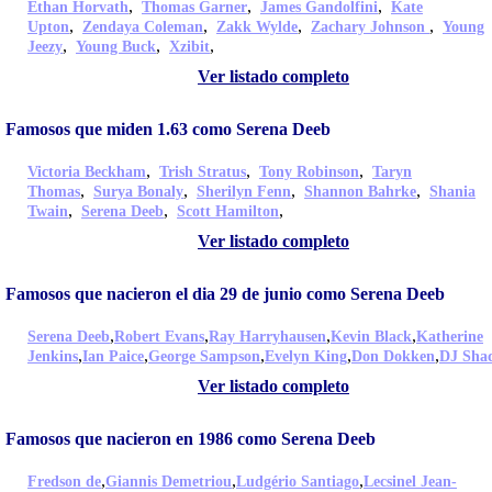
,
,
,
Ethan Horvath
Thomas Garner
James Gandolfini
Kate
,
,
,
,
Upton
Zendaya Coleman
Zakk Wylde
Zachary Johnson
Young
,
,
,
Jeezy
Young Buck
Xzibit
Ver listado completo
Famosos que miden 1.63 como Serena Deeb
,
,
,
Victoria Beckham
Trish Stratus
Tony Robinson
Taryn
,
,
,
,
Thomas
Surya Bonaly
Sherilyn Fenn
Shannon Bahrke
Shania
,
,
,
Twain
Serena Deeb
Scott Hamilton
Ver listado completo
Famosos que nacieron el dia 29 de junio como Serena Deeb
,
,
,
,
Serena Deeb
Robert Evans
Ray Harryhausen
Kevin Black
Katherine
,
,
,
,
,
Jenkins
Ian Paice
George Sampson
Evelyn King
Don Dokken
DJ Sha
Ver listado completo
Famosos que nacieron en 1986 como Serena Deeb
,
,
,
Fredson de
Giannis Demetriou
Ludgério Santiago
Lecsinel Jean-