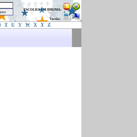
ESCOLHA UM IDIOMA:
Versão:
|
S
T
U
V
W
X
Y
Z