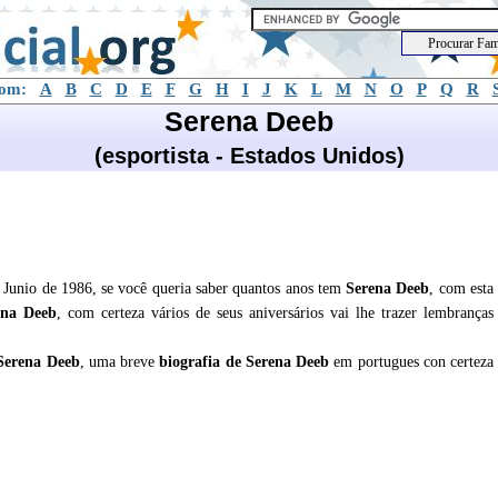
com:
A
B
C
D
E
F
G
H
I
J
K
L
M
N
O
P
Q
R
Serena Deeb
(esportista - Estados Unidos)
 Junio de 1986, se você queria saber quantos anos tem
Serena Deeb
, com esta
ena Deeb
, com certeza vários de seus aniversários vai lhe trazer lembranças
Serena Deeb
, uma breve
biografia de
Serena Deeb
em portugues con certeza