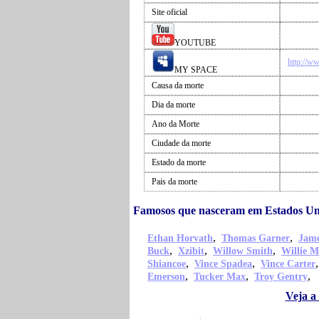
Site oficial
YOUTUBE
http://w
MY SPACE
Causa da morte
Dia da morte
Ano da Morte
Ciudade da morte
Estado da morte
Pais da morte
Famosos que nasceram em Estados Un
,
,
Ethan Horvath
Thomas Garner
Jame
,
,
,
Buck
Xzibit
Willow Smith
Willie M
,
,
Shiancoe
Vince Spadea
Vince Carter
,
,
,
Emerson
Tucker Max
Troy Gentry
Veja a