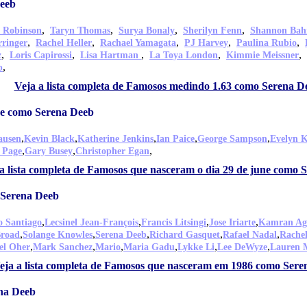
eeb
,
,
,
,
 Robinson
Taryn Thomas
Surya Bonaly
Sherilyn Fenn
Shannon Bah
,
,
,
,
,
rringer
Rachel Heller
Rachael Yamagata
PJ Harvey
Paulina Rubio
,
,
,
,
,
z
Loris Capirossi
Lisa Hartman
La Toya London
Kimmie Meissner
,
p
Veja a lista completa de Famosos medindo 1.63 como Serena D
ne como Serena Deeb
,
,
,
,
,
ausen
Kevin Black
Katherine Jenkins
Ian Paice
George Sampson
Evelyn 
,
,
,
 Page
Gary Busey
Christopher Egan
a lista completa de Famosos que nasceram o dia 29 de june como 
 Serena Deeb
,
,
,
,
o Santiago
Lecsinel Jean-François
Francis Litsingi
Jose Iriarte
Kamran Ag
,
,
,
,
,
Broad
Solange Knowles
Serena Deeb
Richard Gasquet
Rafael Nadal
Rache
,
,
,
,
,
,
el Oher
Mark Sanchez
Mario
Maria Gadu
Lykke Li
Lee DeWyze
Lauren 
eja a lista completa de Famosos que nasceram em 1986 como Sere
ena Deeb