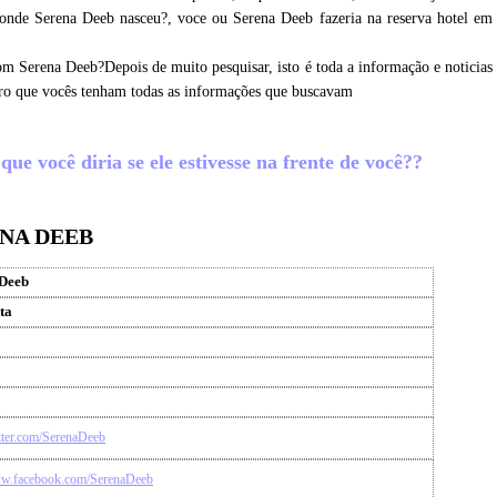
 onde Serena Deeb nasceu?, voce ou Serena Deeb fazeria na reserva hotel em
om Serena Deeb?Depois de muito pesquisar, isto é toda a informação e noticias
ro que vocês tenham todas as informações que buscavam
ue você diria se ele estivesse na frente de você??
ENA DEEB
 Deeb
ta
itter.com/SerenaDeeb
ww.facebook.com/SerenaDeeb