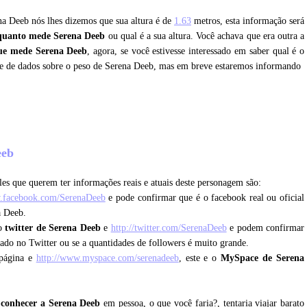
ena Deeb nós lhes dizemos que sua altura é de
1.63
metros, esta informação será
quanto mede Serena Deeb
ou qual é a sua altura. Você achava que era outra a
ue mede Serena Deeb
, agora, se você estivesse interessado em saber qual é o
õe de dados sobre o peso de Serena Deeb, mas em breve estaremos informando
eeb
es que querem ter informações reais e atuais deste personagem são:
w.facebook.com/SerenaDeeb
e pode confirmar que é o facebook real ou oficial
a Deeb.
 o
twitter de Serena Deeb
e
http://twitter.com/SerenaDeeb
e podem confirmar
icado no Twitter ou se a quantidades de followers é muito grande.
 página e
http://www.myspace.com/serenadeeb
, este e o
MySpace de Serena
 conhecer a Serena Deeb
em pessoa, o que você faria?, tentaria viajar barato