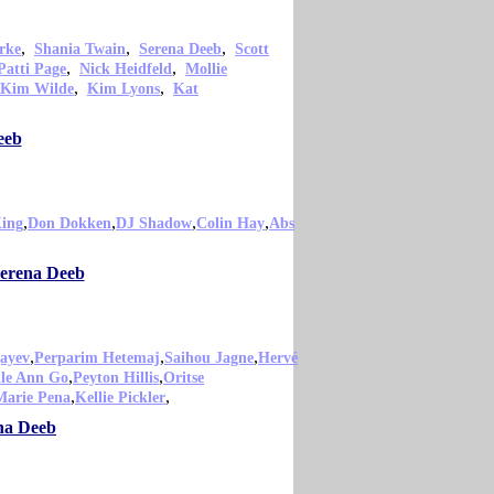
,
,
,
rke
Shania Twain
Serena Deeb
Scott
,
,
Patti Page
Nick Heidfeld
Mollie
,
,
Kim Wilde
Kim Lyons
Kat
eeb
,
,
,
,
King
Don Dokken
DJ Shadow
Colin Hay
Abs
Serena Deeb
,
,
,
ayev
Perparim Hetemaj
Saihou Jagne
Hervé
,
,
lle Ann Go
Peyton Hillis
Oritse
,
,
Marie Pena
Kellie Pickler
na Deeb