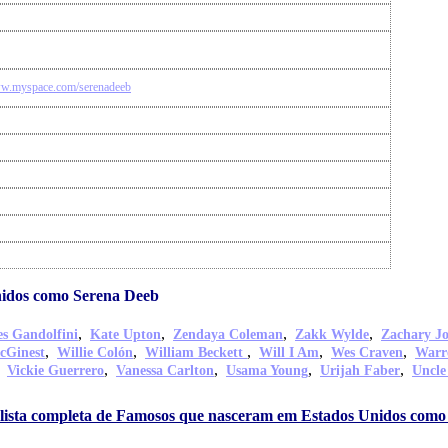
ww.myspace.com/serenadeeb
idos como Serena Deeb
,
,
,
,
s Gandolfini
Kate Upton
Zendaya Coleman
Zakk Wylde
Zachary J
,
,
,
,
,
cGinest
Willie Colón
William Beckett
Will I Am
Wes Craven
Warr
,
,
,
,
,
Vickie Guerrero
Vanessa Carlton
Usama Young
Urijah Faber
Uncle
 lista completa de Famosos que nasceram em Estados Unidos com