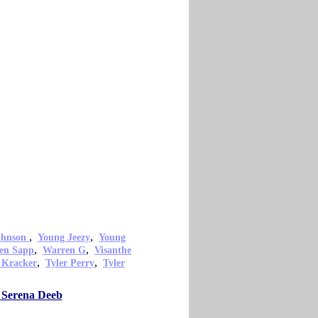
,
,
ohnson
Young Jeezy
Young
,
,
en Sapp
Warren G
Visanthe
,
,
 Kracker
Tyler Perry
Tyler
o Serena Deeb