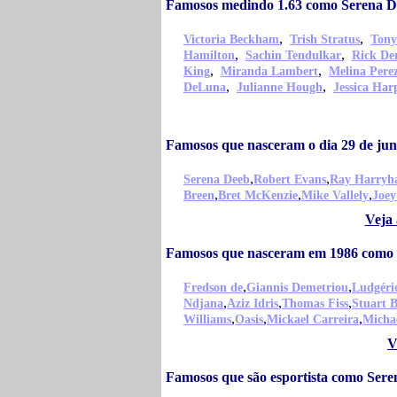
Famosos medindo 1.63 como Serena D
,
,
Victoria Beckham
Trish Stratus
Tony
,
,
Hamilton
Sachin Tendulkar
Rick De
,
,
King
Miranda Lambert
Melina Pere
,
,
DeLuna
Julianne Hough
Jessica Har
Famosos que nasceram o dia 29 de ju
,
,
Serena Deeb
Robert Evans
Ray Harryh
,
,
,
Breen
Bret McKenzie
Mike Vallely
Joey
Veja 
Famosos que nasceram em 1986 como
,
,
Fredson de
Giannis Demetriou
Ludgéri
,
,
,
Ndjana
Aziz Idris
Thomas Fiss
Stuart 
,
,
,
Williams
Oasis
Mickael Carreira
Micha
V
Famosos que são esportista como Ser