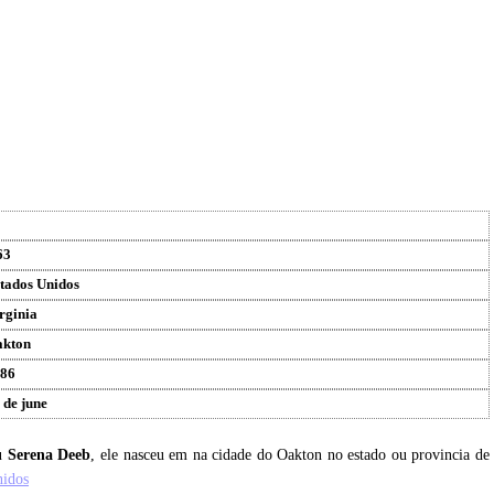
63
tados Unidos
rginia
kton
86
 de june
eu
Serena Deeb
, ele nasceu em na cidade do Oakton no estado ou provincia de
nidos