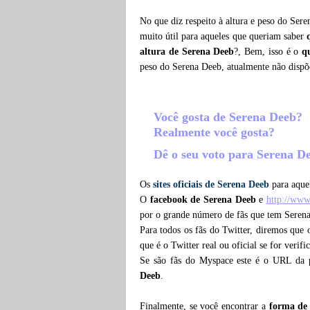
No que diz respeito à altura e peso do Ser
muito útil para aqueles que queriam saber
altura de Serena Deeb
?, Bem, isso é o
q
peso do Serena Deeb, atualmente não disp
Você gosta de Serena Deeb?
Realmente você gosta?
Dê o seu voto para Serena D
Os
sites oficiais de Serena Deeb
para aquel
O
facebook de Serena Deeb
e
http://ww
por o grande número de fãs que tem Seren
Para todos os fãs do Twitter, diremos que
que é o Twitter real ou oficial se for verif
Se são fãs do Myspace este é o URL da
Deeb
.
Finalmente, se você encontrar a
forma de