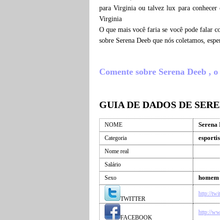
para Virginia ou talvez lux para conhecer
Virginia
O que mais você faria se você pode falar c
sobre Serena Deeb que nós coletamos, espe
Comente sobre Serena Deeb , o q
GUIA DE DADOS DE SER
Serena
NOME
esportis
Categoria
Nome real
Salário
homem
Sexo
http://tw
TWITTER
http://w
FACEBOOK