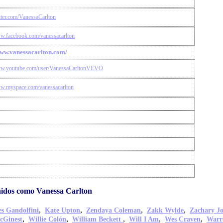
itter.com/VanessaCarlton
ww.facebook.com/vanessacarlton
www.vanessacarlton.com/
ww.youtube.com/user/VanessaCarltonVEVO
ww.myspace.com/vanessacarlton
idos como Vanessa Carlton
,
,
,
,
s Gandolfini
Kate Upton
Zendaya Coleman
Zakk Wylde
Zachary J
,
,
,
,
,
cGinest
Willie Colón
William Beckett
Will I Am
Wes Craven
Warr