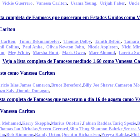
,
,
,
,
,
Vickie Guerrero
Vanessa Carlton
Usama Young
Urijah Faber
Uncle
ista completa de Famosos que nasceram em Estados Unidos como V
Carlton
,
,
,
,
 Carlton
Timur Bekmambetov
Thomas Dolby
Tanith Belbin
Tamara
,
,
,
,
hil Collins
Paul Anka
Olivia Newton John
Nicole Appleton
Nicki Mi
,
,
,
,
,
olm
Meg White
Marsha Hunt
Mark Owen
Marc Almond
Loretta Sw
Veja a lista completa de Famosos medindo 1.68 como Vanessa Ca
osto como Vanessa Carlton
,
,
,
,
icio Islas
James Cameron
Bruce Beresford
Billy Joe Shaver
Cameron Mo
,
,
zo Salvi
Donnie Dunagan
lista completa de Famosos que nasceram o dia 16 de agosto como V
Vanessa Carlton
,
,
,
,
,
n Mohamed
Kerry Skepple
Marius Onofra?
Fabien Raddas
Tariq Spezie
B
,
,
,
,
homas Ian Nicholas
Steven Gerrard
Slim Thug
Shannon Bahrke
Seneca 
,
,
,
,
,
cho
Rob Kimmons
Randy Orton
Quentin Richardson
Preeya Kalidas
Phil