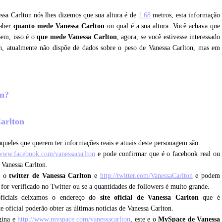
essa Carlton nós lhes dizemos que sua altura é de
1.68
metros, esta informação
saber
quanto mede Vanessa Carlton
ou qual é a sua altura. Você achava que
Bem, isso é o
que mede Vanessa Carlton
, agora, se você estivesse interessado
n, atualmente não dispõe de dados sobre o peso de Vanessa Carlton, mas em
on?
Carlton
queles que querem ter informações reais e atuais deste personagem são:
/www.facebook.com/vanessacarlton
e pode confirmar que é o facebook real ou
 Vanessa Carlton.
e o
twitter de Vanessa Carlton
e
http://twitter.com/VanessaCarlton
e podem
e for verificado no Twitter ou se a quantidades de followers é muito grande.
oficiais deixamos o endereço do
site oficial de Vanessa Carlton
que é
te oficial poderão obter as últimas notícias de Vanessa Carlton.
gina e
http://www.myspace.com/vanessacarlton
, este e o
MySpace de Vanessa