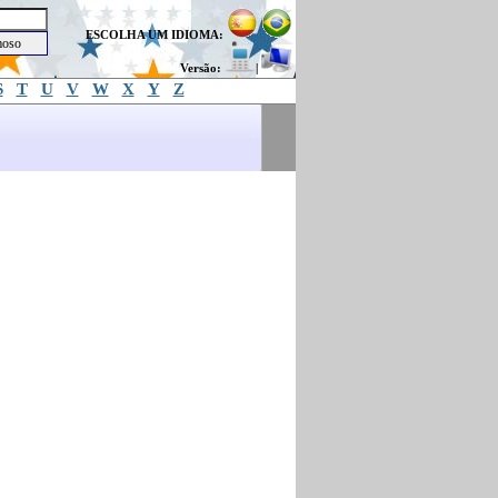
ESCOLHA UM IDIOMA:
Versão:
|
S
T
U
V
W
X
Y
Z