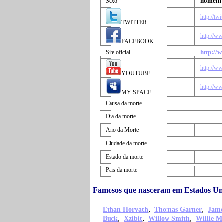
homem
Sexo
http://tw
TWITTER
http://w
FACEBOOK
http://
Site oficial
http://w
YOUTUBE
http://w
MY SPACE
Causa da morte
Dia da morte
Ano da Morte
Ciudade da morte
Estado da morte
Pais da morte
Famosos que nasceram em Estados Un
,
,
Ethan Horvath
Thomas Garner
Jame
,
,
,
Buck
Xzibit
Willow Smith
Willie M