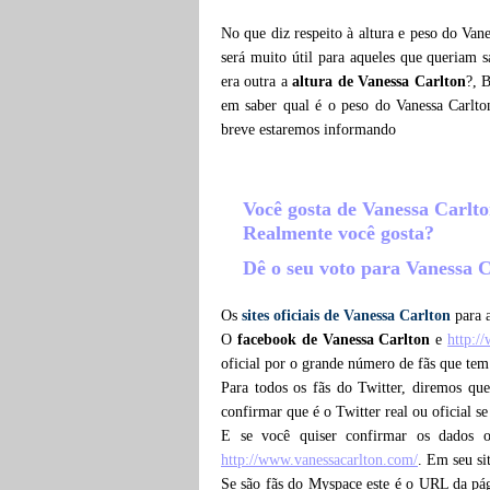
No que diz respeito à altura e peso do Van
será muito útil para aqueles que queriam 
era outra a
altura de Vanessa Carlton
?, 
em saber qual é o peso do Vanessa Carlto
breve estaremos informando
Você gosta de Vanessa Carlt
Realmente você gosta?
Dê o seu voto para Vanessa 
Os
sites oficiais de Vanessa Carlton
para a
O
facebook de Vanessa Carlton
e
http:/
oficial por o grande número de fãs que tem
Para todos os fãs do Twitter, diremos qu
confirmar que é o Twitter real ou oficial s
E se você quiser confirmar os dados 
http://www.vanessacarlton.com/
. Em seu si
Se são fãs do Myspace este é o URL da pá