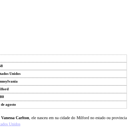
68
tados Unidos
nnsylvania
lford
80
 de agosto
u
Vanessa Carlton
, ele nasceu em na cidade do Milford no estado ou provincia
tados Unidos