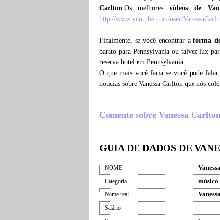
Carlton
.Os melhores
vídeos de Van
http://www.youtube.com/user/VanessaCar
Finalmente, se você encontrar a
forma de
barato para Pennsylvania ou talvez lux pa
reserva hotel em Pennsylvania
O que mais você faria se você pode falar
noticias sobre Vanessa Carlton que nós co
Comente sobre Vanessa Carlton ,
GUIA DE DADOS DE VAN
Vanessa
NOME
músico
Categoria
Vanessa
Nome real
Salário