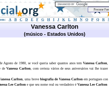
com:
A
B
C
D
E
F
G
H
I
J
K
L
M
N
O
P
Q
R
Vanessa Carlton
(músico - Estados Unidos)
de Agosto de 1980, se você queria saber quantos anos tem
Vanessa Carlton
,
de de
Vanessa Carlton
, com certeza vários de seus aniversários vai lhe trazer
Vanessa Carlton
, uma breve
biografia de
Vanessa Carlton
em portugues con
nessa Lee Carlton
e que seu nome real ou verdadeiro é
Vanessa Lee Carlton