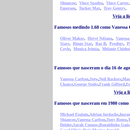
,
,
Shiancoe
Vince Spadea
Vince Carter
,
,
,
Emerson
Tucker Max
Troy Gentry
Veja a l
Famosos medindo 1.68 como Vanessa 
,
,
Oliver Makor
Hervé Ndjana
Vanessa
,
,
,
,
Starr
Ringo Star
Raz B
Prodigy
P
,
,
Coyle
Monica Irimia
Melanie Chish
Famosos que nasceram o dia 16 de ag
,
,
,
Vanessa Carlton
Stew
Neil Rackers
Maur
,
,
,
Chance
George Stults
Frank Gifford
En
Veja a 
Famosos que nasceram em 1980 como 
,
,
Michael Etulain
Adrian Iordache
Imra
,
,
,
Shiancoe
Vanessa Carlton
Tony Romo
T
,
,
Deisler
Sarah Connor
Ronaldinho Gaú
,
,
,