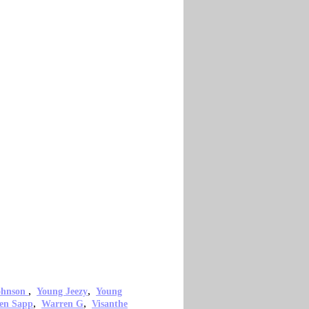
,
,
ohnson
Young Jeezy
Young
,
,
en Sapp
Warren G
Visanthe