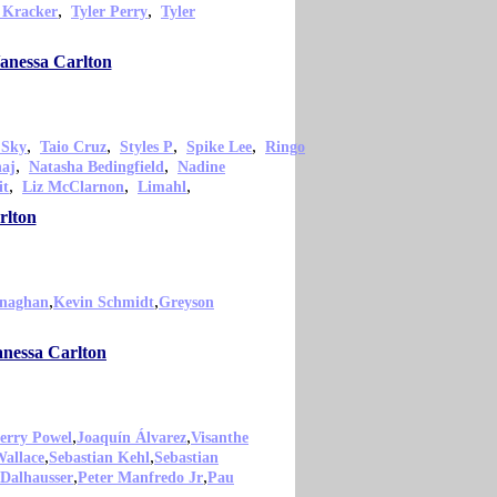
,
,
 Kracker
Tyler Perry
Tyler
anessa Carlton
,
,
,
,
 Sky
Taio Cruz
Styles P
Spike Lee
Ringo
,
,
naj
Natasha Bedingfield
Nadine
,
,
,
it
Liz McClarnon
Limahl
rlton
,
,
naghan
Kevin Schmidt
Greyson
anessa Carlton
,
,
erry Powel
Joaquín Álvarez
Visanthe
,
,
Wallace
Sebastian Kehl
Sebastian
,
,
 Dalhausser
Peter Manfredo Jr
Pau