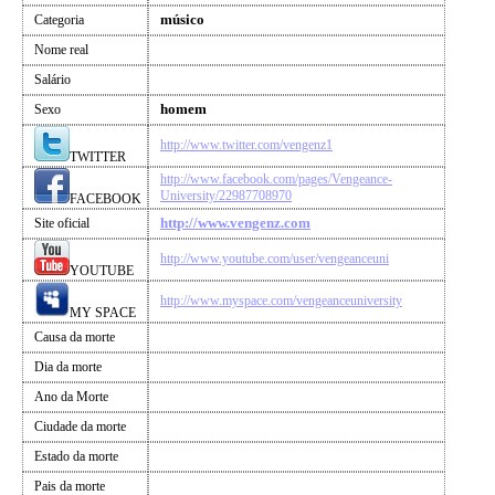
músico
Categoria
Nome real
Salário
homem
Sexo
http://www.twitter.com/vengenz1
TWITTER
http://www.facebook.com/pages/Vengeance-
University/22987708970
FACEBOOK
http://www.vengenz.com
Site oficial
http://www.youtube.com/user/vengeanceuni
YOUTUBE
http://www.myspace.com/vengeanceuniversity
MY SPACE
Causa da morte
Dia da morte
Ano da Morte
Ciudade da morte
Estado da morte
Pais da morte