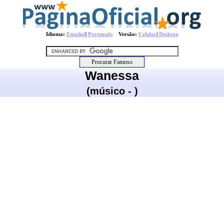
Idioma:
Español
|
Português
Versão:
Celular
|
Desktop
Wanessa
(músico - )