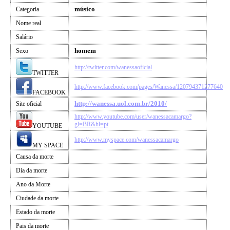
músico
Categoria
Nome real
Salário
homem
Sexo
http://twitter.com/wanessaoficial
TWITTER
http://www.facebook.com/pages/Wanessa/120794371277640
FACEBOOK
http://wanessa.uol.com.br/2010/
Site oficial
http://www.youtube.com/user/wanessacamargo?
gl=BR&hl=pt
YOUTUBE
http://www.myspace.com/wanessacamargo
MY SPACE
Causa da morte
Dia da morte
Ano da Morte
Ciudade da morte
Estado da morte
Pais da morte