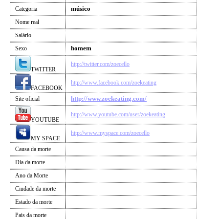
músico
Categoria
Nome real
Salário
homem
Sexo
http://twitter.com/zoecello
TWITTER
http://www.facebook.com/zoekeating
FACEBOOK
http://www.zoekeating.com/
Site oficial
http://www.youtube.com/user/zoekeating
YOUTUBE
http://www.myspace.com/zoecello
MY SPACE
Causa da morte
Dia da morte
Ano da Morte
Ciudade da morte
Estado da morte
Pais da morte