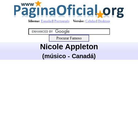
Idioma:
Español
|
Português
Versão:
Celular
|
Desktop
Nicole Appleton
(músico - Canadá)