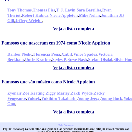
,
,
,
,
Tony Thomas
Thomas Fiss
T. J. Lavin
Sara Bareilles
Ryan
,
,
,
,
Theriot
Robert Kubica
Nicole Appleton
Mike Nolan
Jonathan JB
,
,
Gill
Jeffrey Wright
Veja a lista completa
Famosos que nasceram em 1974 como Nicole Appleton
,
,
,
,
Dalibor Nedic
Florencia Peña
Xzibit
Vince Spadea
Victoria
,
,
,
,
,
Beckham
Uncle Kracker
Styles P
Steve Nash
Stefan Olsdal
Silvio Hor
Veja a lista completa
Famosos que são músico como Nicole Appleton
,
,
,
,
Zyonair
Zoe Keating
Ziggy Marley
Zakk Wylde
Zacky
,
,
,
,
,
Vengeance
Yuksek
Yukihiro Takahashi
Young Jeezy
Young Buck
Yok
,
Ono
Veja a lista completa
Fale Conosco
PaginaOficial.org no tiene relacion alguna con las personas mencionadas en el sitio, no esta en contacto con