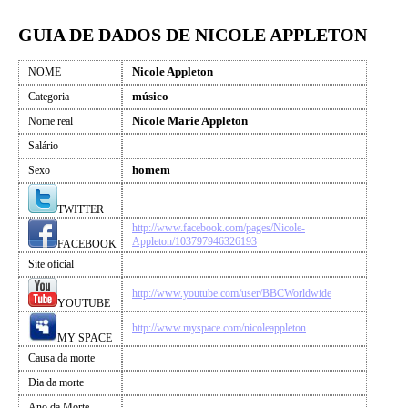
GUIA DE DADOS DE NICOLE APPLETON
Nicole Appleton
NOME
músico
Categoria
Nicole Marie Appleton
Nome real
Salário
homem
Sexo
TWITTER
http://www.facebook.com/pages/Nicole-
Appleton/103797946326193
FACEBOOK
Site oficial
http://www.youtube.com/user/BBCWorldwide
YOUTUBE
http://www.myspace.com/nicoleappleton
MY SPACE
Causa da morte
Dia da morte
Ano da Morte