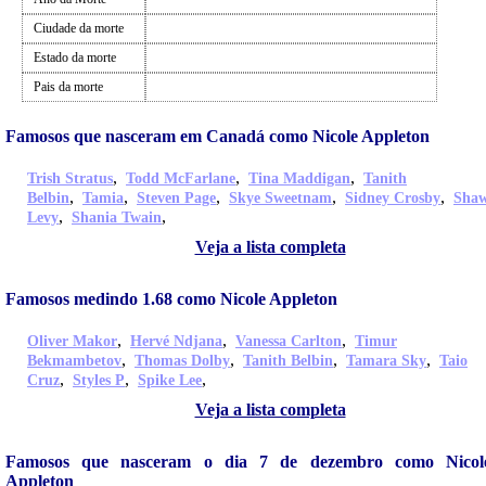
Ciudade da morte
Estado da morte
Pais da morte
Famosos que nasceram em Canadá como Nicole Appleton
,
,
,
Trish Stratus
Todd McFarlane
Tina Maddigan
Tanith
,
,
,
,
,
Belbin
Tamia
Steven Page
Skye Sweetnam
Sidney Crosby
Sha
,
,
Levy
Shania Twain
Veja a lista completa
Famosos medindo 1.68 como Nicole Appleton
,
,
,
Oliver Makor
Hervé Ndjana
Vanessa Carlton
Timur
,
,
,
,
Bekmambetov
Thomas Dolby
Tanith Belbin
Tamara Sky
Taio
,
,
,
Cruz
Styles P
Spike Lee
Veja a lista completa
Famosos que nasceram o dia 7 de dezembro como Nicol
Appleton