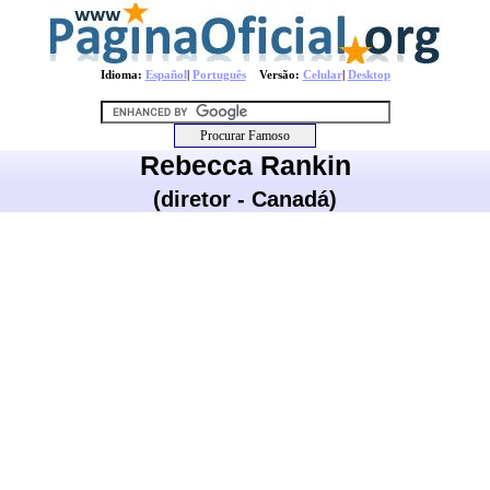
Idioma:
Español
|
Português
Versão:
Celular
|
Desktop
Rebecca Rankin
(diretor - Canadá)