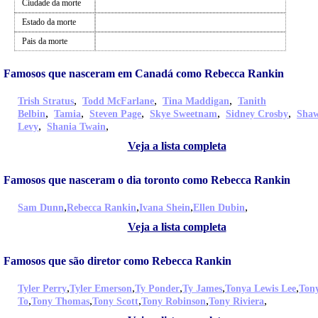
Ciudade da morte
Estado da morte
Pais da morte
Famosos que nasceram em Canadá como Rebecca Rankin
,
,
,
Trish Stratus
Todd McFarlane
Tina Maddigan
Tanith
,
,
,
,
,
Belbin
Tamia
Steven Page
Skye Sweetnam
Sidney Crosby
Sha
,
,
Levy
Shania Twain
Veja a lista completa
Famosos que nasceram o dia toronto como Rebecca Rankin
,
,
,
,
Sam Dunn
Rebecca Rankin
Ivana Shein
Ellen Dubin
Veja a lista completa
Famosos que são diretor como Rebecca Rankin
,
,
,
,
,
Tyler Perry
Tyler Emerson
Ty Ponder
Ty James
Tonya Lewis Lee
Ton
,
,
,
,
,
To
Tony Thomas
Tony Scott
Tony Robinson
Tony Riviera