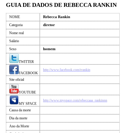
GUIA DE DADOS DE REBECCA RANKIN
Rebecca Rankin
NOME
diretor
Categoria
Nome real
Salário
homem
Sexo
TWITTER
http://www.facebook.com/rrankin
FACEBOOK
Site oficial
YOUTUBE
http://www.myspace.com/rebeccaaa_rankinnn
MY SPACE
Causa da morte
Dia da morte
Ano da Morte