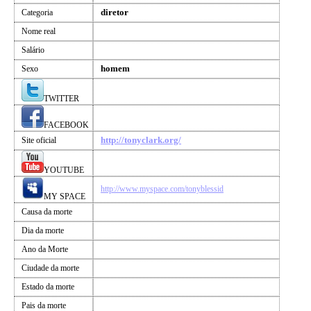
diretor
Categoria
Nome real
Salário
homem
Sexo
TWITTER
FACEBOOK
http://tonyclark.org/
Site oficial
YOUTUBE
http://www.myspace.com/tonyblessid
MY SPACE
Causa da morte
Dia da morte
Ano da Morte
Ciudade da morte
Estado da morte
Pais da morte