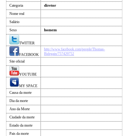
diretor
Categoria
Nome real
Salário
homem
Sexo
TWITTER
http://www.facebook.com/people/Thomas-
Bidegain/757429752
FACEBOOK
Site oficial
YOUTUBE
MY SPACE
Causa da morte
Dia da morte
Ano da Morte
Ciudade da morte
Estado da morte
Pais da morte