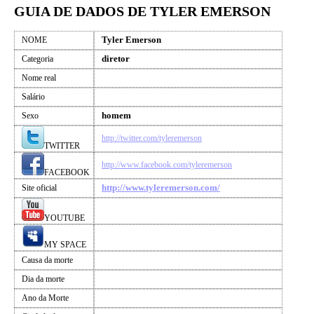
GUIA DE DADOS DE TYLER EMERSON
Tyler Emerson
NOME
diretor
Categoria
Nome real
Salário
homem
Sexo
http://twitter.com/tyleremerson
TWITTER
http://www.facebook.com/tyleremerson
FACEBOOK
http://www.tyleremerson.com/
Site oficial
YOUTUBE
MY SPACE
Causa da morte
Dia da morte
Ano da Morte