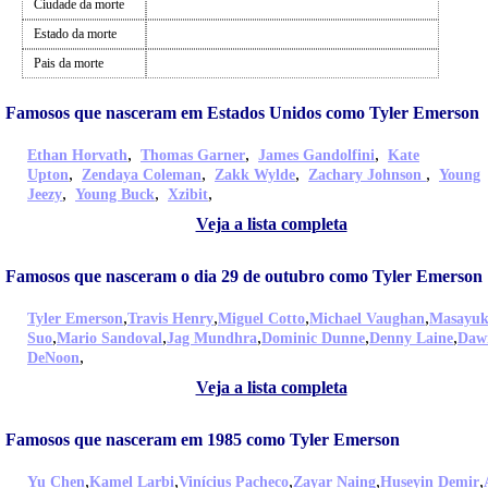
Ciudade da morte
Estado da morte
Pais da morte
Famosos que nasceram em Estados Unidos como Tyler Emerson
,
,
,
Ethan Horvath
Thomas Garner
James Gandolfini
Kate
,
,
,
,
Upton
Zendaya Coleman
Zakk Wylde
Zachary Johnson
Young
,
,
,
Jeezy
Young Buck
Xzibit
Veja a lista completa
Famosos que nasceram o dia 29 de outubro como Tyler Emerson
,
,
,
,
Tyler Emerson
Travis Henry
Miguel Cotto
Michael Vaughan
Masayuk
,
,
,
,
,
Suo
Mario Sandoval
Jag Mundhra
Dominic Dunne
Denny Laine
Daw
,
DeNoon
Veja a lista completa
Famosos que nasceram em 1985 como Tyler Emerson
,
,
,
,
,
Yu Chen
Kamel Larbi
Vinícius Pacheco
Zayar Naing
Huseyin Demir