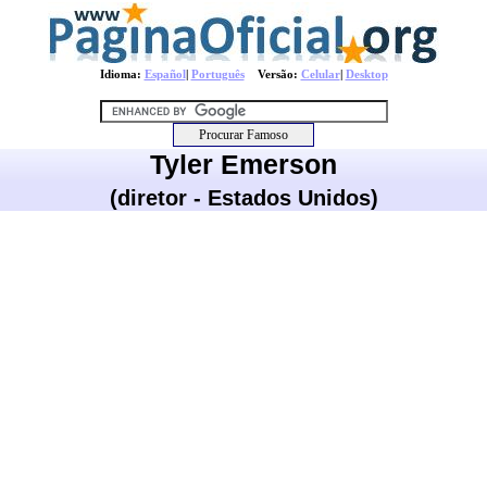
Idioma:
Español
|
Português
Versão:
Celular
|
Desktop
Tyler Emerson
(diretor - Estados Unidos)