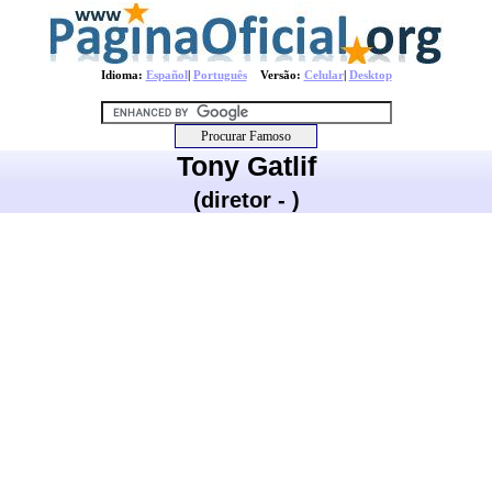
Idioma:
Español
|
Português
Versão:
Celular
|
Desktop
Tony Gatlif
(diretor - )