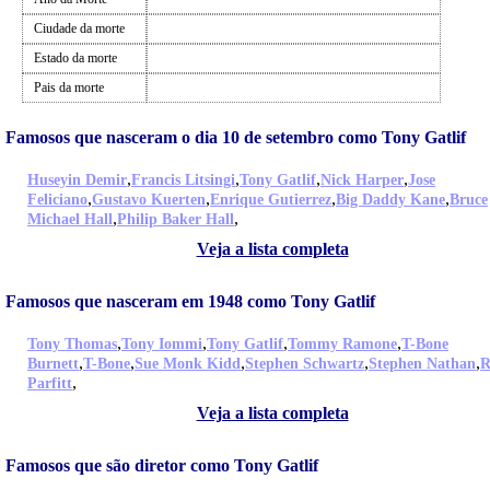
Ciudade da morte
Estado da morte
Pais da morte
Famosos que nasceram o dia 10 de setembro como Tony Gatlif
,
,
,
,
Huseyin Demir
Francis Litsingi
Tony Gatlif
Nick Harper
Jose
,
,
,
,
Feliciano
Gustavo Kuerten
Enrique Gutierrez
Big Daddy Kane
Bruce
,
,
Michael Hall
Philip Baker Hall
Veja a lista completa
Famosos que nasceram em 1948 como Tony Gatlif
,
,
,
,
Tony Thomas
Tony Iommi
Tony Gatlif
Tommy Ramone
T-Bone
,
,
,
,
,
Burnett
T-Bone
Sue Monk Kidd
Stephen Schwartz
Stephen Nathan
R
,
Parfitt
Veja a lista completa
Famosos que são diretor como Tony Gatlif