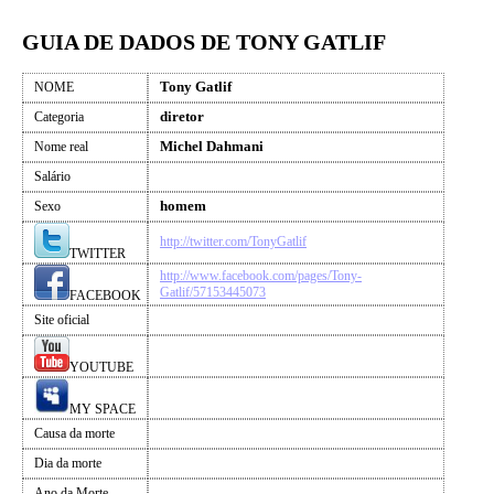
GUIA DE DADOS DE TONY GATLIF
Tony Gatlif
NOME
diretor
Categoria
Michel Dahmani
Nome real
Salário
homem
Sexo
http://twitter.com/TonyGatlif
TWITTER
http://www.facebook.com/pages/Tony-
Gatlif/57153445073
FACEBOOK
Site oficial
YOUTUBE
MY SPACE
Causa da morte
Dia da morte
Ano da Morte