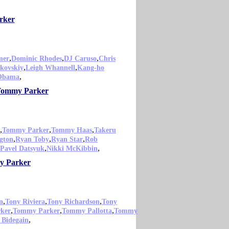
rker
,
,
,
mer
Dominic Rhodes
DJ Caruso
Chris
,
,
kovskiy
Leigh Whannell
Kang-ho
,
 Obama
o Tommy Parker
,
,
,
Tommy Parker
Tommy Haas
Takeru
,
,
,
gton
Ryan Toby
Ryan Star
Rob
,
,
Pavel Datsyuk
Nikki McKibbin
my Parker
,
,
,
n
Tony Riviera
Tony Richardson
Tony
,
,
,
ker
Tommy Parker
Tommy Pallotta
Tommy
,
Bidegain