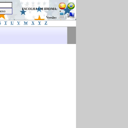
ESCOLHA UM IDIOMA:
Versão:
|
S
T
U
V
W
X
Y
Z