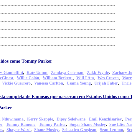
nidos como Tommy Parker
,
,
,
,
s Gandolfini
Kate Upton
Zendaya Coleman
Zakk Wylde
Zachary J
,
,
,
,
,
cGinest
Willie Colón
William Beckett
Will I Am
Wes Craven
Warr
,
,
,
,
,
Vickie Guerrero
Vanessa Carlton
Usama Young
Urijah Faber
Uncle
lista completa de Famosos que nasceram em Estados Unidos com
Parker
,
,
,
,
di Nduwimana
Kerry Skepple
Dipsy Selolwane
Emil Kenzhisariev
Per
,
,
,
,
er
Tommy Ramone
Tommy Parker
Sugar Shane Mosley
Sue Elise Na
,
,
,
,
,
ns
Shayne Ward
Shane Mosley
Sebastien Grosjean
Sean Lennon
Sc