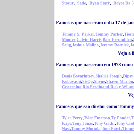
,
,
,
Stosur
Sade
Ryan Starr
Royce Da 5
Famosos que nasceram o dia 17 de j
,
,
Tommy S. Parker
Tommy Parker
Tiëst
,
,
,
Montez
Calvin Harris
Bart Freundlich
,
,
,
Song
Joshua Malina
Jeremy Roenick
J
Veja a 
Famosos que nasceram em 1978 com
,
,
Denis Boyarintsev
Shalrie Joseph
Dipsy
,
,
,
Kobayashi
SisQo
Shyne
Shawn Marion
,
,
Cesternino
Rio Ferdinand
Ricky Wilso
Ve
Famosos que são diretor como Tommy
,
,
,
Tyler Perry
Tyler Emerson
Ty Ponder
T
,
,
,
Kaye
Tony Jonas
Tony Gatlif
Tony Crol
,
,
,
Nast
Tommy Mottola
Tom Ford
Timur