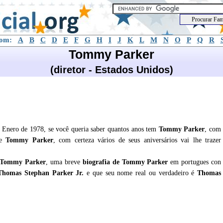
com:
A
B
C
D
E
F
G
H
I
J
K
L
M
N
O
P
Q
R
Tommy Parker
(diretor - Estados Unidos)
Enero de 1978, se você queria saber quantos anos tem
Tommy Parker
, com
de
Tommy Parker
, com certeza vários de seus aniversários vai lhe trazer
Tommy Parker
, uma breve
biografia de
Tommy Parker
em portugues con
 Thomas Stephan Parker Jr.
e que seu nome real ou verdadeiro é
Thomas