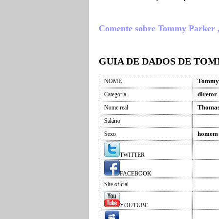
Comente sobre Tommy Parker , o 
GUIA DE DADOS DE TO
Tommy 
NOME
diretor
Categoria
Thomas 
Nome real
Salário
homem
Sexo
TWITTER
FACEBOOK
Site oficial
YOUTUBE