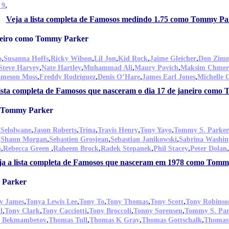
,
 9
Veja a lista completa de Famosos medindo 1.75 como Tommy Pa
aneiro como Tommy Parker
,
,
,
,
,
,
o
Susanna Hoffs
Ricky Wilson
Lil Jon
Kid Rock
Jaime Gleicher
Don Zim
,
,
,
,
Steve Harvey
Nate Hartley
Muhammad Ali
Maury Povich
Maksim Chmer
,
,
,
,
ameson Moss
Freddy Rodríguez
Denis O’Hare
James Earl Jones
Michelle
lista completa de Famosos que nasceram o dia 17 de janeiro com
o Tommy Parker
,
,
,
,
,
 Selolwane
Jason Roberts
Trina
Travis Henry
Tony Yayo
Tommy S. Parker
,
,
,
,
Shaun Morgan
Sebastien Grosjean
Sebastian Janikowski
Sabrina Washin
,
,
,
,
,
,
n
Rebecca Green
Raheem Brock
Radek Stepanek
Phil Stacey
Peter Dolan
ja a lista completa de Famosos que nasceram em 1978 como Tom
 Parker
,
,
,
,
,
y James
Tonya Lewis Lee
Tony To
Tony Thomas
Tony Scott
Tony Robinso
,
,
,
,
,
l
Tony Clark
Tony Cacciotti
Tony Broccoli
Tonny Sorensen
Tommy S. Par
,
,
,
,
 Bekmambetov
Thomas Tull
Thomas K Gray
Thomas Gottschalk
Thomas 