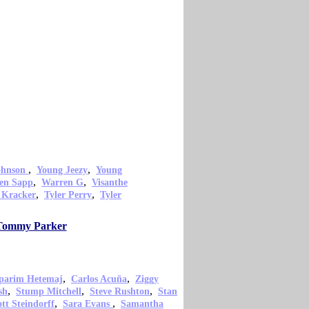
,
,
ohnson
Young Jeezy
Young
,
,
en Sapp
Warren G
Visanthe
,
,
 Kracker
Tyler Perry
Tyler
o Tommy Parker
,
,
parim Hetemaj
Carlos Acuña
Ziggy
,
,
,
sh
Stump Mitchell
Steve Rushton
Stan
,
,
ott Steindorff
Sara Evans
Samantha