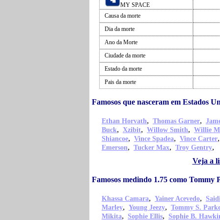
MY SPACE
Causa da morte
Dia da morte
Ano da Morte
Ciudade da morte
Estado da morte
Pais da morte
Famosos que nasceram em Estados U
,
,
Ethan Horvath
Thomas Garner
Jame
,
,
,
Buck
Xzibit
Willow Smith
Willie M
,
,
Shiancoe
Vince Spadea
Vince Carter
,
,
,
Emerson
Tucker Max
Troy Gentry
Veja a 
Famosos medindo 1.75 como Tommy 
,
,
Khassa Camara
Yainer Acevedo
Sai
,
,
Marley
Young Jeezy
Tommy S. Park
,
,
Mikita
Sophie Ellis
Sophie B. Hawki