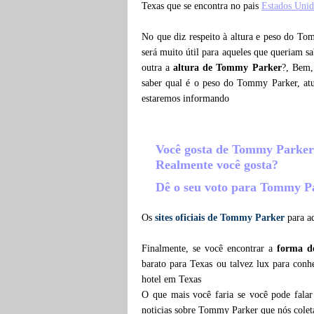
Texas que se encontra no pais
Estados Unid
No que diz respeito à altura e peso do To
será muito útil para aqueles que queriam s
outra a
altura de Tommy Parker
?, Bem,
saber qual é o peso do Tommy Parker, at
estaremos informando
Você gosta de Tommy Parke
Realmente você gosta?
Dê o seu voto para Tommy 
Os
sites oficiais de Tommy Parker
para aq
Finalmente, se você encontrar a
forma d
barato para Texas ou talvez lux para co
hotel em Texas
O que mais você faria se você pode fala
noticias sobre Tommy Parker que nós cole