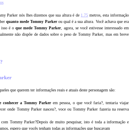
os
mmy Parker nós lhes dizemos que sua altura é de
1.75
metros, esta informação
aber
quanto mede Tommy Parker
ou qual é a sua altura. Você achava que era
 isso é o
que mede Tommy Parker
, agora, se você estivesse interessado em
ualmente não dispõe de dados sobre o peso de Tommy Parker, mas em breve
r?
Parker
ueles que querem ter informações reais e atuais deste personagem são:
e conhecer a Tommy Parker
em pessoa, o que você faria?, tentaria viajar
nhecer onde Tommy Parker nasceu?, voce ou Tommy Parker fazeria na reserva
r com Tommy Parker?Depois de muito pesquisar, isto é toda a informação e
tamos, espero que vocês tenham todas as informações que buscavam