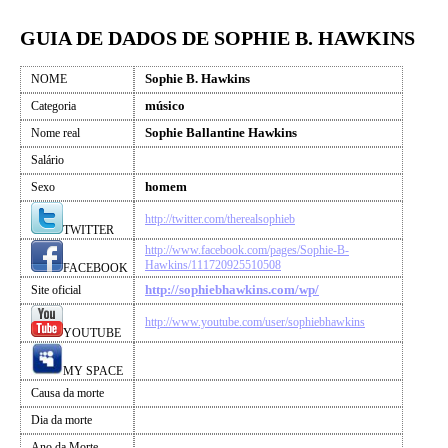
GUIA DE DADOS DE SOPHIE B. HAWKINS
Sophie B. Hawkins
NOME
músico
Categoria
Sophie Ballantine Hawkins
Nome real
Salário
homem
Sexo
http://twitter.com/therealsophieb
TWITTER
http://www.facebook.com/pages/Sophie-B-
Hawkins/111720925510508
FACEBOOK
http://sophiebhawkins.com/wp/
Site oficial
http://www.youtube.com/user/sophiebhawkins
YOUTUBE
MY SPACE
Causa da morte
Dia da morte
Ano da Morte