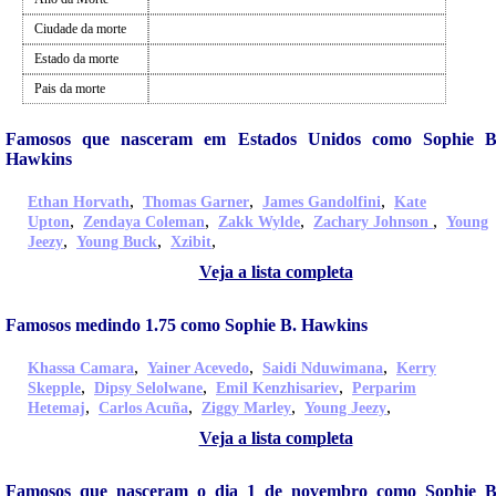
Ciudade da morte
Estado da morte
Pais da morte
Famosos que nasceram em Estados Unidos como Sophie B
Hawkins
,
,
,
Ethan Horvath
Thomas Garner
James Gandolfini
Kate
,
,
,
,
Upton
Zendaya Coleman
Zakk Wylde
Zachary Johnson
Young
,
,
,
Jeezy
Young Buck
Xzibit
Veja a lista completa
Famosos medindo 1.75 como Sophie B. Hawkins
,
,
,
Khassa Camara
Yainer Acevedo
Saidi Nduwimana
Kerry
,
,
,
Skepple
Dipsy Selolwane
Emil Kenzhisariev
Perparim
,
,
,
,
Hetemaj
Carlos Acuña
Ziggy Marley
Young Jeezy
Veja a lista completa
Famosos que nasceram o dia 1 de novembro como Sophie B