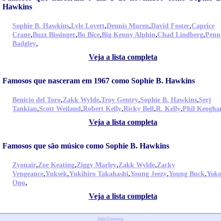
Hawkins
,
,
,
,
Sophie B. Hawkins
Lyle Lovett
Dennis Muren
David Foster
Caprice
,
,
,
,
,
Crane
Buzz Bissinger
Bo Bice
Big Kenny Alphin
Chad Lindberg
Penn
,
Badgley
Veja a lista completa
Famosos que nasceram em 1967 como Sophie B. Hawkins
,
,
,
,
Benicio del Toro
Zakk Wylde
Troy Gentry
Sophie B. Hawkins
Serj
,
,
,
,
,
Tankian
Scott Weiland
Robert Kelly
Ricky Bell
R. Kelly
Phil Keogha
Veja a lista completa
Famosos que são músico como Sophie B. Hawkins
,
,
,
,
Zyonair
Zoe Keating
Ziggy Marley
Zakk Wylde
Zacky
,
,
,
,
,
Vengeance
Yuksek
Yukihiro Takahashi
Young Jeezy
Young Buck
Yok
,
Ono
Veja a lista completa
Fale Conosco