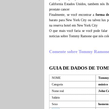
California Estados Unidos, tambem nós l
prostate cancer
Finalmente, se você encontrar a
forma d
barato para New York City ou talvez lu
na reserva hotel em New York City
O que mais você faria se você pode fala
noticias sobre Tommy Ramone que nós cole
Comente sobre Tommy Ramone , o
GUIA DE DADOS DE TO
Tommy
NOME
músico
Categoria
John C
Nome real
Salário
homem
Sexo