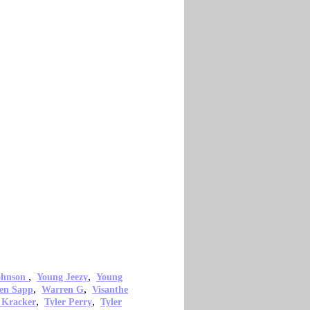
,
,
ohnson
Young Jeezy
Young
,
,
en Sapp
Warren G
Visanthe
,
,
 Kracker
Tyler Perry
Tyler