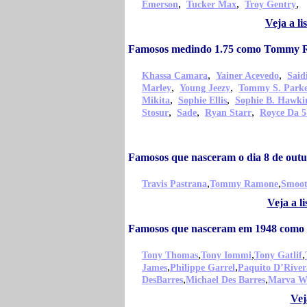
,
,
,
Emerson
Tucker Max
Troy Gentry
Veja a l
Famosos medindo 1.75 como Tommy
,
,
Khassa Camara
Yainer Acevedo
Sai
,
,
Marley
Young Jeezy
Tommy S. Park
,
,
Mikita
Sophie Ellis
Sophie B. Hawki
,
,
,
Stosur
Sade
Ryan Starr
Royce Da 5
Famosos que nasceram o dia 8 de o
,
,
Travis Pastrana
Tommy Ramone
Smoo
Veja a 
Famosos que nasceram em 1948 com
,
,
,
Tony Thomas
Tony Iommi
Tony Gatlif
,
,
James
Philippe Garrel
Paquito D’River
,
,
DesBarres
Michael Des Barres
Marva W
Vej