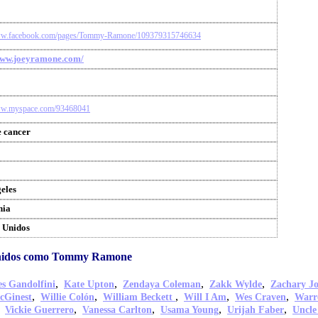
www.facebook.com/pages/Tommy-Ramone/109379315746634
www.joeyramone.com/
www.myspace.com/93468041
e cancer
eles
nia
 Unidos
Unidos como Tommy Ramone
,
,
,
,
s Gandolfini
Kate Upton
Zendaya Coleman
Zakk Wylde
Zachary J
,
,
,
,
,
cGinest
Willie Colón
William Beckett
Will I Am
Wes Craven
Warr
,
,
,
,
,
Vickie Guerrero
Vanessa Carlton
Usama Young
Urijah Faber
Uncle