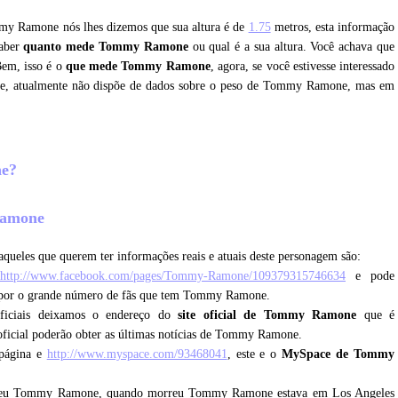
mmy Ramone nós lhes dizemos que sua altura é de
1.75
metros, esta informação
saber
quanto mede Tommy Ramone
ou qual é a sua altura. Você achava que
Bem, isso é o
que mede Tommy Ramone
, agora, se você estivesse interessado
, atualmente não dispõe de dados sobre o peso de Tommy Ramone, mas em
ne?
 Ramone
aqueles que querem ter informações reais e atuais deste personagem são:
http://www.facebook.com/pages/Tommy-Ramone/109379315746634
e pode
al por o grande número de fãs que tem Tommy Ramone.
oficiais deixamos o endereço do
site oficial de Tommy Ramone
que é
 oficial poderão obter as últimas notícias de Tommy Ramone.
 página e
http://www.myspace.com/93468041
, este e o
MySpace de Tommy
rreu Tommy Ramone, quando morreu Tommy Ramone estava em Los Angeles