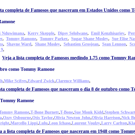
ista completa de Famosos que nasceram em Estados Unidos com
 Ramone
,
,
,
,
di Nduwimana
Kerry Skepple
Dipsy Selolwane
Emil Kenzhisariev
Per
,
,
,
,
er
Tommy Ramone
Tommy Parker
Sugar Shane Mosley
Sue Elise Na
,
,
,
,
,
ns
Shayne Ward
Shane Mosley
Sebastien Grosjean
Sean Lennon
Sc
,
 9
Veja a lista completa de Famosos medindo 1.75 como Tommy R
utubro como Tommy Ramone
,
,
,
,
th
Mike Scifres
Edward Zwick
Clarence Williams
lista completa de Famosos que nasceram o dia 8 de outubro com
o Tommy Ramone
,
,
,
,
Tommy Ramone
T-Bone Burnett
T-Bone
Sue Monk Kidd
Stephen Schwar
,
,
,
,
,
a
Ozzy Osbourne
Otis Taylor
Olivia Newton John
Olivia Harrison
Nick B
,
,
,
,
,
,
right
Marcello Lippi
Lulu
Leon Ichaso
Laurent Voulzy
Larry Carlton
Kla
a a lista completa de Famosos que nasceram em 1948 como Tom