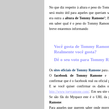
No que diz respeito à altura e peso do To
será muito útil para aqueles que queriam 
era outra a
altura de Tommy Ramone
?, 
em saber qual é o peso do Tommy Ramone
breve estaremos informando
Você gosta de Tommy Ramo
Realmente você gosta?
Dê o seu voto para Tommy
Os
sites oficiais de Tommy Ramone
para 
O
facebook de Tommy Ramone
e
confirmar que é o facebook real ou ofici
E se você quiser confirmar os dados 
http://www.joeyramone.com/
. Em seu site
Se são fãs do Myspace este é o URL da
Ramone
.
Para aqueles que querem saber onde mo