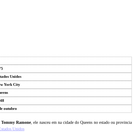
75
tados Unidos
w York City
eens
48
de outubro
u
Tommy Ramone
, ele nasceu em na cidade do Queens no estado ou provincia
Estados Unidos