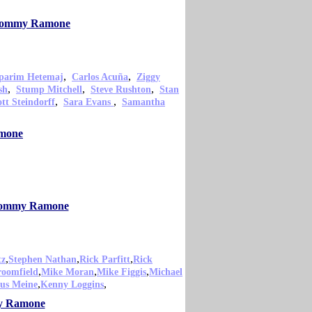
o Tommy Ramone
,
,
parim Hetemaj
Carlos Acuña
Ziggy
,
,
,
sh
Stump Mitchell
Steve Rushton
Stan
,
,
ott Steindorff
Sara Evans
Samantha
amone
o Tommy Ramone
,
,
,
tz
Stephen Nathan
Rick Parfitt
Rick
,
,
,
roomfield
Mike Moran
Mike Figgis
Michael
,
,
us Meine
Kenny Loggins
my Ramone