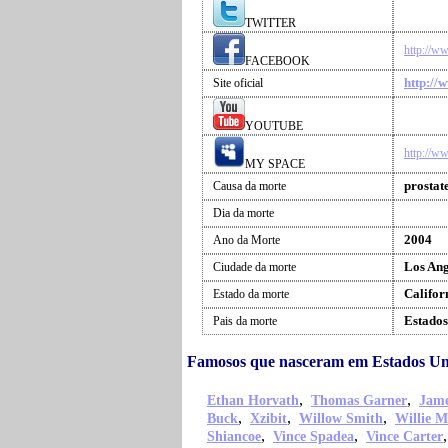
TWITTER
http://
FACEBOOK
http://
Site oficial
YOUTUBE
http://
MY SPACE
prostat
Causa da morte
Dia da morte
2004
Ano da Morte
Los Ang
Ciudade da morte
Califor
Estado da morte
Estados
Pais da morte
Famosos que nasceram em Estados 
,
,
Ethan Horvath
Thomas Garner
Jame
,
,
,
Buck
Xzibit
Willow Smith
Willie M
,
,
Shiancoe
Vince Spadea
Vince Carter