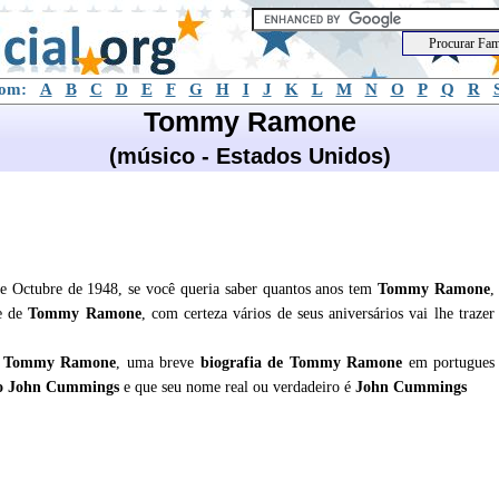
com:
A
B
C
D
E
F
G
H
I
J
K
L
M
N
O
P
Q
R
Tommy Ramone
(músico - Estados Unidos)
Octubre de 1948, se você queria saber quantos anos tem
Tommy Ramone
,
de de
Tommy Ramone
, com certeza vários de seus aniversários vai lhe trazer
e
Tommy Ramone
, uma breve
biografia de
Tommy Ramone
em portugues
io John Cummings
e que seu nome real ou verdadeiro é
John Cummings