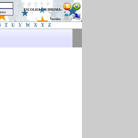
ESCOLHA UM IDIOMA:
Versão:
|
S
T
U
V
W
X
Y
Z