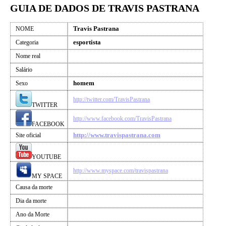
GUIA DE DADOS DE TRAVIS PASTRANA
Travis Pastrana
NOME
esportista
Categoria
Nome real
Salário
homem
Sexo
http://twitter.com/TravisPastrana
TWITTER
http://www.facebook.com/TravisPastrana
FACEBOOK
http://www.travispastrana.com
Site oficial
YOUTUBE
http://www.myspace.com/travispastrana
MY SPACE
Causa da morte
Dia da morte
Ano da Morte