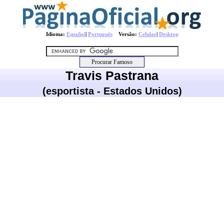
Idioma:
Español
|
Português
Versão:
Celular
|
Desktop
Travis Pastrana
(esportista - Estados Unidos)