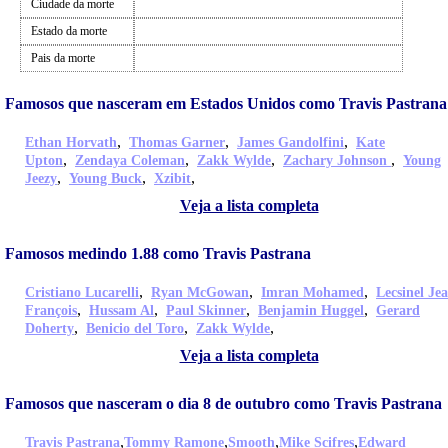
Ciudade da morte
Estado da morte
Pais da morte
Famosos que nasceram em Estados Unidos como Travis Pastrana
,
,
,
Ethan Horvath
Thomas Garner
James Gandolfini
Kate
,
,
,
,
Upton
Zendaya Coleman
Zakk Wylde
Zachary Johnson
Young
,
,
,
Jeezy
Young Buck
Xzibit
Veja a lista completa
Famosos medindo 1.88 como Travis Pastrana
,
,
,
Cristiano Lucarelli
Ryan McGowan
Imran Mohamed
Lecsinel Je
,
,
,
,
François
Hussam Al
Paul Skinner
Benjamin Huggel
Gerard
,
,
,
Doherty
Benicio del Toro
Zakk Wylde
Veja a lista completa
Famosos que nasceram o dia 8 de outubro como Travis Pastrana
,
,
,
,
Travis Pastrana
Tommy Ramone
Smooth
Mike Scifres
Edward