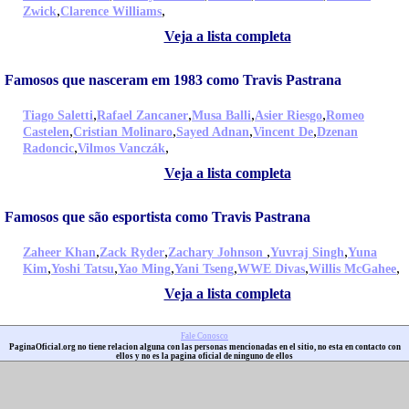
,
,
Zwick
Clarence Williams
Veja a lista completa
Famosos que nasceram em 1983 como Travis Pastrana
,
,
,
,
Tiago Saletti
Rafael Zancaner
Musa Balli
Asier Riesgo
Romeo
,
,
,
,
Castelen
Cristian Molinaro
Sayed Adnan
Vincent De
Dzenan
,
,
Radoncic
Vilmos Vanczák
Veja a lista completa
Famosos que são esportista como Travis Pastrana
,
,
,
,
Zaheer Khan
Zack Ryder
Zachary Johnson
Yuvraj Singh
Yuna
,
,
,
,
,
,
Kim
Yoshi Tatsu
Yao Ming
Yani Tseng
WWE Divas
Willis McGahee
Veja a lista completa
Fale Conosco
PaginaOficial.org no tiene relacion alguna con las personas mencionadas en el sitio, no esta en contacto con
ellos y no es la pagina oficial de ninguno de ellos