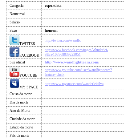
esportista
Categoria
Nome real
Salário
homem
Sexo
http://twitter.com/wandfc
TWITTER
http://www.facebook.com/pages/Wanderlei-
Silva/107968039223951
FACEBOOK
http://www.wandfightteam.com/
Site oficial
http://www.youtube.com/user/wandfightteam?
feature=chclk
YOUTUBE
http://www.myspace.com/wanderleisilva
MY SPACE
Causa da morte
Dia da morte
Ano da Morte
Ciudade da morte
Estado da morte
Pais da morte