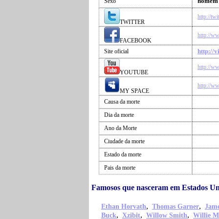
homem
Sexo
http://t
TWITTER
http://w
FACEBOOK
http://
Site oficial
http://w
YOUTUBE
http://
MY SPACE
Causa da morte
Dia da morte
Ano da Morte
Ciudade da morte
Estado da morte
Pais da morte
Famosos que nasceram em Estados Un
,
,
Ethan Horvath
Thomas Garner
Jame
,
,
,
Buck
Xzibit
Willow Smith
Willie M