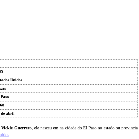
65
tados Unidos
xas
 Paso
68
 de abril
u
Vickie Guerrero
, ele nasceu em na cidade do El Paso no estado ou provincia
nidos