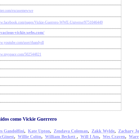
witter.com/excusemewwe
ww.facebook.com/pages/Vickie-Guerrero-WWE-Universe/9751046449
vivacious-vickie.webs.com/
ww.youtube.com/user/rhandydl
www.myspace.com/502544821
idos como Vickie Guerrero
,
,
,
,
s Gandolfini
Kate Upton
Zendaya Coleman
Zakk Wylde
Zachary J
,
,
,
,
,
cGinest
Willie Colón
William Beckett
Will I Am
Wes Craven
Warr