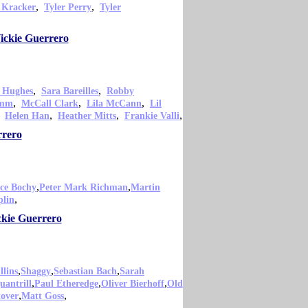
,
,
 Kracker
Tyler Perry
Tyler
ickie Guerrero
,
,
 Hughes
Sara Bareilles
Robby
,
,
,
amm
McCall Clark
Lila McCann
Lil
,
,
,
,
Helen Han
Heather Mitts
Frankie Valli
rrero
,
,
ce Bochy
Peter Mark Richman
Martin
,
plin
ckie Guerrero
,
,
,
lins
Shaggy
Sebastian Bach
Sarah
,
,
,
uantrill
Paul Etheredge
Oliver Bierhoff
Old
,
,
tover
Matt Goss