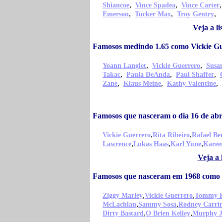
,
,
Shiancoe
Vince Spadea
Vince Carter
,
,
,
Emerson
Tucker Max
Troy Gentry
Veja a l
Famosos medindo 1.65 como Vickie G
,
,
Yoann Langlet
Vickie Guerrero
Susa
,
,
,
Takac
Paula DeAnda
Paul Shaffer
,
,
,
Zane
Klaus Meine
Kathy Valentine
Famosos que nasceram o dia 16 de abr
,
,
Vickie Guerrero
Rita Ribeiro
Rafael Be
,
,
,
Lawrence
Lukas Haas
Karl Yune
Karee
Veja a 
Famosos que nasceram em 1968 como 
,
,
Ziggy Marley
Vickie Guerrero
Tommy P
,
,
McLachlan
Sammy Sosa
Rodney Carri
,
,
Dirty Bastard
O Brien Kelley
Murphy J