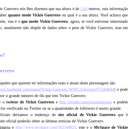
kie Guerrero nós lhes dizemos que sua altura é de
1.65
metros, esta informação
saber
quanto mede Vickie Guerrero
ou qual é a sua altura. Você achava que
Bem, isso é o
que mede Vickie Guerrero
, agora, se você estivesse interessado
o, atualmente não dispõe de dados sobre o peso de Vickie Guerrero, mas em
ro?
uerrero
queles que querem ter informações reais e atuais deste personagem são:
/www.facebook.com/pages/Vickie-Guerrero-WWE-Universe/9751046449
e pode
 por o grande número de fãs que tem Vickie Guerrero.
ue o
twitter de Vickie Guerrero
e
http://twitter.com/excusemewwe
e podem
e for verificado no Twitter ou se a quantidades de followers é muito grande.
oficiais deixamos o endereço do
site oficial de Vickie Guerrero
que é
ite oficial poderão obter as últimas notícias de Vickie Guerrero.
 página e
http://www.myspace.com/502544821
, este e o
MySpace de Vickie