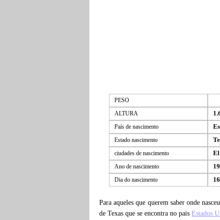
PESO
1.
ALTURA
Es
País de nascimento
Te
Estado nascimento
El
ciudades de nascimento
19
Ano de nascimento
16
Dia do nascimento
Para aqueles que querem saber onde nasce
de Texas que se encontra no pais
Estados U