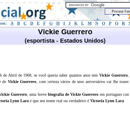
com:
A
B
C
D
E
F
G
H
I
J
K
L
M
N
O
P
Q
R
Vickie Guerrero
(esportista - Estados Unidos)
16 de Abril de 1968, se você queria saber quantos anos tem
Vickie Guerrero
,
de de
Vickie Guerrero
, com certeza vários de seus aniversários vai lhe trazer
Vickie Guerrero
, uma breve
biografia de
Vickie Guerrero
em portugues con
ctoria Lynn Lara
e que seu nome real ou verdadeiro é
Victoria Lynn Lara