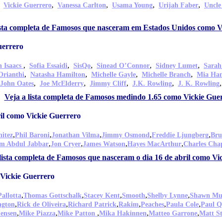
,
,
,
,
,
Vickie Guerrero
Vanessa Carlton
Usama Young
Urijah Faber
Uncle
ista completa de Famosos que nasceram em Estados Unidos como V
uerrero
,
,
,
,
,
n Isaacs
Sofia Essaidi
SisQo
Sinead O’Connor
Sidney Lumet
Sarah
,
,
,
,
Orianthi
Natasha Hamilton
Michelle Gayle
Michelle Branch
Mia H
,
,
,
,
John Oates
Joe McElderry
Jimmy Cliff
J.K. Rowling
J. K. Rowling
Veja a lista completa de Famosos medindo 1.65 como Vickie Gue
il como Vickie Guerrero
,
,
,
,
,
nitez
Phil Baroni
Jonathan Vilma
Jimmy Osmond
Freddie Ljungberg
Bru
,
,
,
,
m Abdul Jabbar
Jon Cryer
James Watson
Hayes MacArthur
Charles Cha
lista completa de Famosos que nasceram o dia 16 de abril como Vi
Vickie Guerrero
,
,
,
,
,
allotta
Thomas Gottschalk
Stacey Kent
Smooth
Shelby Lynne
Shawn Mul
,
,
,
,
,
,
ngton
Rick de Oliveira
Richard Patrick
Rakim
Peaches
Paula Cole
Paul Q
,
,
,
,
,
ensen
Mike Piazza
Mike Patton
Mika Hakinnen
Matteo Garrone
Matt S