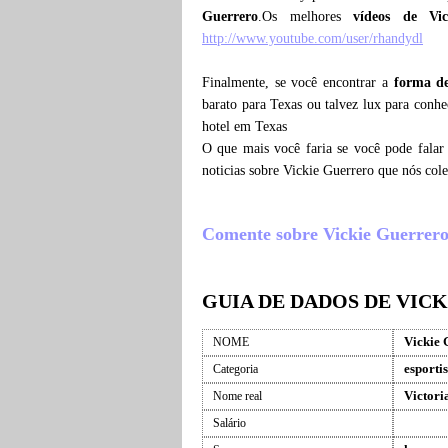
Guerrero
.Os melhores
vídeos de Vi
http://www.youtube.com/user/rhandydl
Finalmente, se você encontrar a
forma de
barato para Texas ou talvez lux para conhe
hotel em Texas
O que mais você faria se você pode falar
noticias sobre Vickie Guerrero que nós co
Comente sobre Vickie Guerrero ,
GUIA DE DADOS DE VIC
Vickie 
NOME
esportis
Categoria
Victori
Nome real
Salário