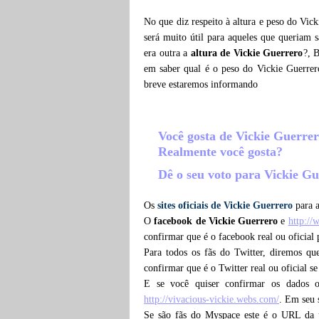
No que diz respeito à altura e peso do Vic
será muito útil para aqueles que queriam 
era outra a
altura de Vickie Guerrero
?, 
em saber qual é o peso do Vickie Guerrer
breve estaremos informando
Você gosta de Vickie Guerre
Realmente você gosta?
Dê o seu voto para Vickie G
Os
sites oficiais de Vickie Guerrero
para a
O
facebook de Vickie Guerrero
e
http:/
confirmar que é o facebook real ou oficial
Para todos os fãs do Twitter, diremos q
confirmar que é o Twitter real ou oficial s
E se você quiser confirmar os dados 
http://vivacious-vickie.webs.com/
. Em seu s
Se são fãs do Myspace este é o URL da