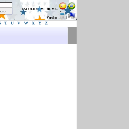
ESCOLHA UM IDIOMA:
Versão:
|
S
T
U
V
W
X
Y
Z