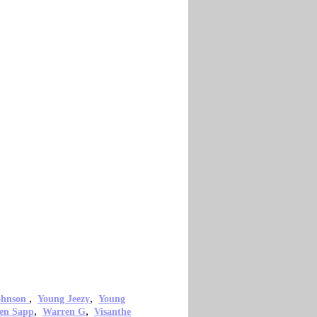
,
,
ohnson
Young Jeezy
Young
,
,
en Sapp
Warren G
Visanthe