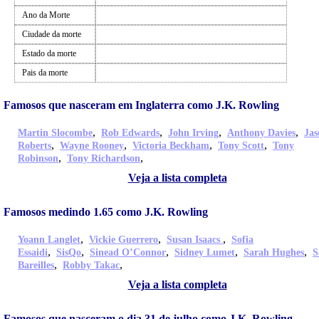
Ano da Morte
Ciudade da morte
Estado da morte
Pais da morte
Famosos que nasceram em Inglaterra como J.K. Rowling
,
,
,
,
Martin Slocombe
Rob Edwards
John Irving
Anthony Davies
Jas
,
,
,
,
Roberts
Wayne Rooney
Victoria Beckham
Tony Scott
Tony
,
,
Robinson
Tony Richardson
Veja a lista completa
Famosos medindo 1.65 como J.K. Rowling
,
,
,
Yoann Langlet
Vickie Guerrero
Susan Isaacs
Sofia
,
,
,
,
,
Essaidi
SisQo
Sinead O’Connor
Sidney Lumet
Sarah Hughes
S
,
,
Bareilles
Robby Takac
Veja a lista completa
Famosos que nasceram o dia 31 de julho como J.K. Rowling