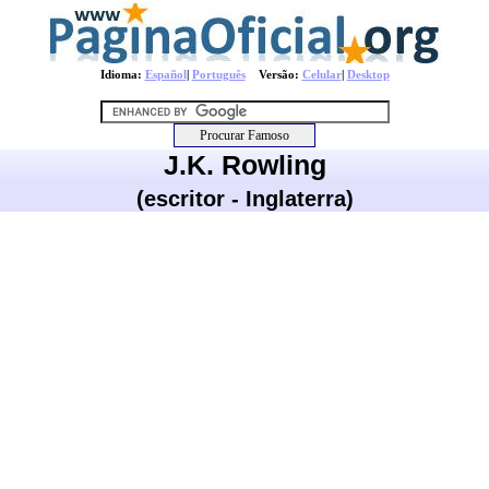
Idioma:
Español
|
Português
Versão:
Celular
|
Desktop
J.K. Rowling
(escritor - Inglaterra)