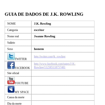
GUIA DE DADOS DE J.K. ROWLING
J.K. Rowling
NOME
escritor
Categoria
Joanne Rowling
Nome real
Salário
homem
Sexo
http://twitter.com/jk_rowling
TWITTER
http://www.facebook.com/pages/J-K-
Rowling/112585118757481
FACEBOOK
Site oficial
YOUTUBE
MY SPACE
Causa da morte
Dia da morte