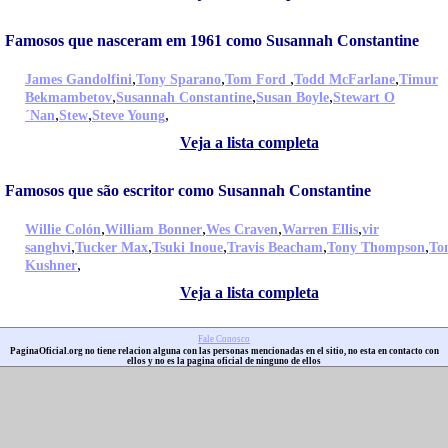
Famosos que nasceram em 1961 como Susannah Constantine
,
,
,
,
James Gandolfini
Tony Sparano
Tom Ford
Todd McFarlane
Timur
,
,
,
Bekmambetov
Susannah Constantine
Susan Boyle
Stewart O
,
,
,
´Nan
Stew
Steve Young
Veja a lista completa
Famosos que são escritor como Susannah Constantine
,
,
,
,
Willie Colón
William Bonner
Wes Craven
Warren Ellis
vir
,
,
,
,
,
sanghvi
Tucker Max
Tsuki Inoue
Travis Beacham
Tony Thompson
To
,
Kushner
Veja a lista completa
Fale Conosco
PaginaOficial.org no tiene relacion alguna con las personas mencionadas en el sitio, no esta en contacto con
ellos y no es la pagina oficial de ninguno de ellos