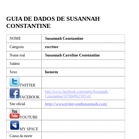
GUIA DE DADOS DE SUSANNAH
CONSTANTINE
Susannah Constantine
NOME
escritor
Categoria
Susannah Caroline Constantine
Nome real
Salário
homem
Sexo
TWITTER
http://www.facebook.com/pages/Susannah-
Constantine/107604962595541
FACEBOOK
http://www.trinnyandsusannah.com/
Site oficial
YOUTUBE
MY SPACE
Causa da morte