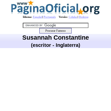
Idioma:
Español
|
Português
Versão:
Celular
|
Desktop
Susannah Constantine
(escritor - Inglaterra)