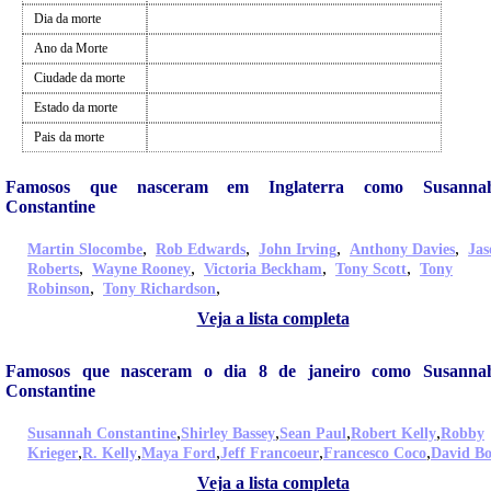
Dia da morte
Ano da Morte
Ciudade da morte
Estado da morte
Pais da morte
Famosos que nasceram em Inglaterra como Susanna
Constantine
,
,
,
,
Martin Slocombe
Rob Edwards
John Irving
Anthony Davies
Jas
,
,
,
,
Roberts
Wayne Rooney
Victoria Beckham
Tony Scott
Tony
,
,
Robinson
Tony Richardson
Veja a lista completa
Famosos que nasceram o dia 8 de janeiro como Susanna
Constantine
,
,
,
,
Susannah Constantine
Shirley Bassey
Sean Paul
Robert Kelly
Robby
,
,
,
,
,
Krieger
R. Kelly
Maya Ford
Jeff Francoeur
Francesco Coco
David B
Veja a lista completa