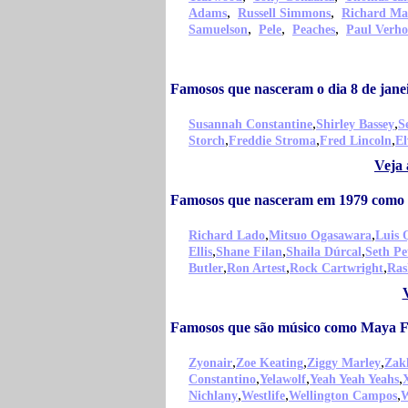
,
,
Adams
Russell Simmons
Richard Ma
,
,
,
Samuelson
Pele
Peaches
Paul Verho
Famosos que nasceram o dia 8 de jan
,
,
Susannah Constantine
Shirley Bassey
S
,
,
,
Storch
Freddie Stroma
Fred Lincoln
El
Veja 
Famosos que nasceram em 1979 como
,
,
Richard Lado
Mitsuo Ogasawara
Luis 
,
,
,
Ellis
Shane Filan
Shaila Dúrcal
Seth Pe
,
,
,
Butler
Ron Artest
Rock Cartwright
Ras
Famosos que são músico como Maya 
,
,
,
Zyonair
Zoe Keating
Ziggy Marley
Zak
,
,
,
Constantino
Yelawolf
Yeah Yeah Yeahs
,
,
,
Nichlany
Westlife
Wellington Campos
W