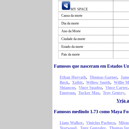
MY SPACE
Causa da morte
Dia da morte
Ano da Morte
Ciudade da morte
Estado da morte
Pais da morte
Famosos que nasceram em Estados U
,
,
Ethan Horvath
Thomas Garner
Jame
,
,
,
Buck
Xzibit
Willow Smith
Willie M
,
,
Shiancoe
Vince Spadea
Vince Carter
,
,
,
Emerson
Tucker Max
Troy Gentry
Veja 
Famosos medindo 1.73 como Maya Fo
,
,
Liam Walker
Vinícius Pacheco
Mitsu
,
,
Yearwood
Tony Gonzalez
Thomas Ian