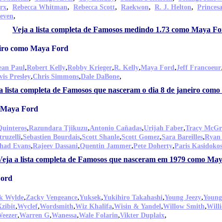
,
,
,
,
,
rx
Rebecca Whitman
Rebecca Scott
Raekwon
R. J. Helton
Princes
,
even
Veja a lista completa de Famosos medindo 1.73 como Maya F
eiro como Maya Ford
,
,
,
,
,
ean Paul
Robert Kelly
Robby Krieger
R. Kelly
Maya Ford
Jeff Francoeur
,
,
,
vis Presley
Chris Simmons
Dale DaBone
a lista completa de Famosos que nasceram o dia 8 de janeiro com
 Maya Ford
,
,
,
,
Quinteros
Razundara Tjikuzu
Antonio Cañadas
Urijah Faber
Tracy McGr
,
,
,
,
,
truzelli
Sebastien Bourdais
Scott Shanle
Scott Gomez
Sara Bareilles
Ryan 
,
,
,
,
had Evans
Rajeev Dassani
Quentin Jammer
Pete Doherty
Paris Kasidokos
Veja a lista completa de Famosos que nasceram em 1979 como Ma
Ford
,
,
,
,
,
k Wylde
Zacky Vengeance
Yuksek
Yukihiro Takahashi
Young Jeezy
Young
,
,
,
,
,
,
Xzibit
Wyclef
Wordsmith
Wiz Khalifa
Wisin & Yandel
Willow Smith
Willi
,
,
,
,
,
eezer
Warren G
Wanessa
Wale Folarin
Vikter Duplaix