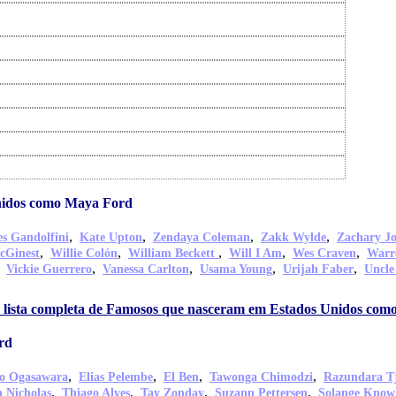
nidos como Maya Ford
,
,
,
,
s Gandolfini
Kate Upton
Zendaya Coleman
Zakk Wylde
Zachary J
,
,
,
,
,
cGinest
Willie Colón
William Beckett
Will I Am
Wes Craven
Warr
,
,
,
,
,
Vickie Guerrero
Vanessa Carlton
Usama Young
Urijah Faber
Uncle
a lista completa de Famosos que nasceram em Estados Unidos co
rd
,
,
,
,
o Ogasawara
Elias Pelembe
El Ben
Tawonga Chimodzi
Razundara T
,
,
,
,
 Nicholas
Thiago Alves
Tay Zonday
Suzann Pettersen
Solange Know