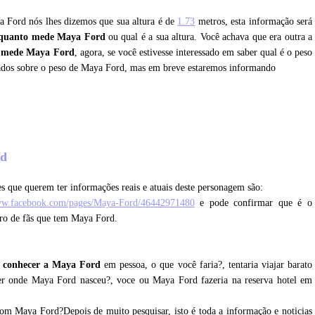
ya Ford nós lhes dizemos que sua altura é de
1.73
metros, esta informação será
quanto mede Maya Ford
ou qual é a sua altura. Você achava que era outra a
 mede Maya Ford
, agora, se você estivesse interessado em saber qual é o peso
ados sobre o peso de Maya Ford, mas em breve estaremos informando
rd
s que querem ter informações reais e atuais deste personagem são:
ww.facebook.com/pages/Maya-Ford/46442971480
e pode confirmar que é o
ero de fãs que tem Maya Ford.
 conhecer a Maya Ford
em pessoa, o que você faria?, tentaria viajar barato
cer onde Maya Ford nasceu?, voce ou Maya Ford fazeria na reserva hotel em
com Maya Ford?Depois de muito pesquisar, isto é toda a informação e noticias