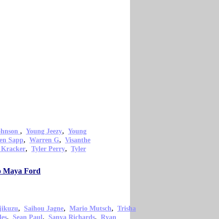
,
,
ohnson
Young Jeezy
Young
,
,
en Sapp
Warren G
Visanthe
,
,
 Kracker
Tyler Perry
Tyler
mo Maya Ford
,
,
,
jikuzu
Saihou Jagne
Mario Mutsch
Trisha
,
,
,
les
Sean Paul
Sanya Richards
Ryan