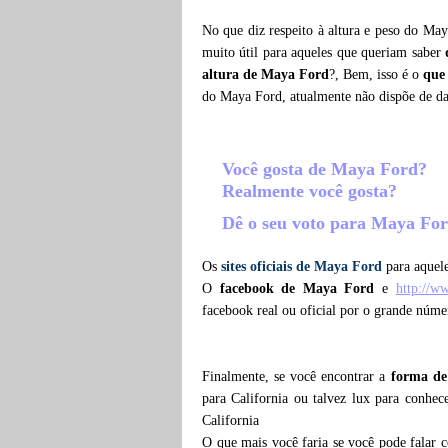
No que diz respeito à altura e peso do Ma
muito útil para aqueles que queriam saber
altura de Maya Ford
?, Bem, isso é o
que
do Maya Ford, atualmente não dispõe de d
Você gosta de Maya Ford?
Realmente você gosta?
Dê o seu voto para Maya Fo
Os
sites oficiais de Maya Ford
para aquele
O
facebook de Maya Ford
e
http://w
facebook real ou oficial por o grande núm
Finalmente, se você encontrar a
forma de
para California ou talvez lux para conhe
California
O que mais você faria se você pode falar 