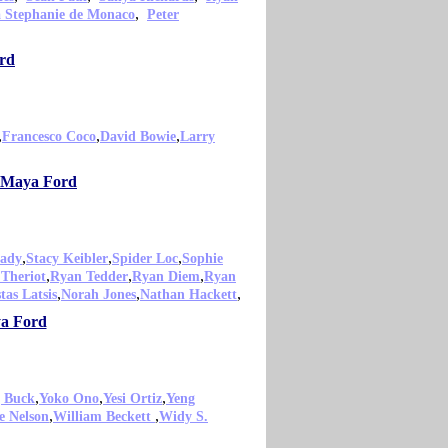
,
a Stephanie de Monaco
Peter
ord
,
,
,
Francesco Coco
David Bowie
Larry
o Maya Ford
,
,
,
ady
Stacy Keibler
Spider Loc
Sophie
,
,
,
Theriot
Ryan Tedder
Ryan Diem
Ryan
,
,
,
tas Latsis
Norah Jones
Nathan Hackett
ya Ford
,
,
,
 Buck
Yoko Ono
Yesi Ortiz
Yeng
,
,
e Nelson
William Beckett
Widy S.