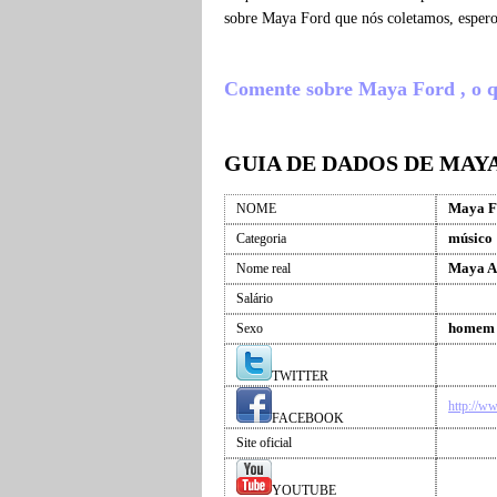
sobre Maya Ford que nós coletamos, esper
Comente sobre Maya Ford , o que
GUIA DE DADOS DE MAY
Maya F
NOME
músico
Categoria
Maya A
Nome real
Salário
homem
Sexo
TWITTER
http://w
FACEBOOK
Site oficial
YOUTUBE