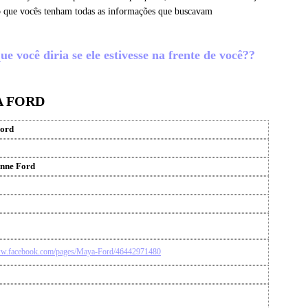
o que vocês tenham todas as informações que buscavam
 você diria se ele estivesse na frente de você??
A FORD
ord
nne Ford
ww.facebook.com/pages/Maya-Ford/46442971480