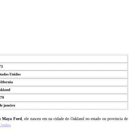
73
tados Unidos
lifornia
kland
79
de janeiro
eu
Maya Ford
, ele nasceu em na cidade do Oakland no estado ou provincia de
Unidos