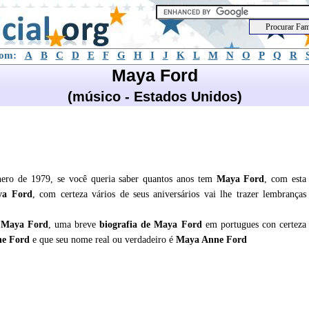
com:
A
B
C
D
E
F
G
H
I
J
K
L
M
N
O
P
Q
R
Maya Ford
(músico - Estados Unidos)
ro de 1979, se você queria saber quantos anos tem
Maya Ford
, com esta
a Ford
, com certeza vários de seus aniversários vai lhe trazer lembranças
e
Maya Ford
, uma breve
biografia de
Maya Ford
em portugues con certeza
ne Ford
e que seu nome real ou verdadeiro é
Maya Anne Ford