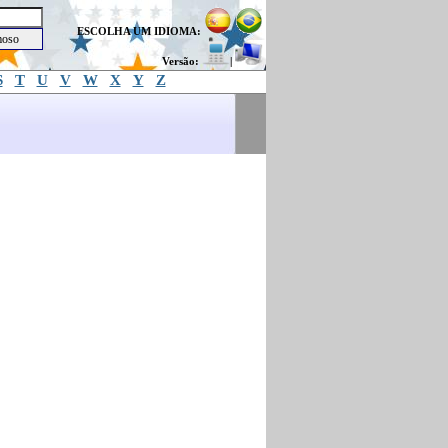
ESCOLHA UM IDIOMA:
Versão:
|
S
T
U
V
W
X
Y
Z