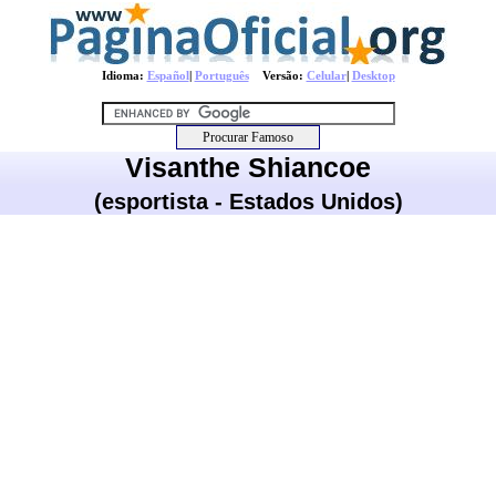
Idioma:
Español
|
Português
Versão:
Celular
|
Desktop
Visanthe Shiancoe
(esportista - Estados Unidos)