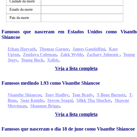
Ciudade da morte
Estado da morte
Pais da morte
Famosos que nasceram em Estados Unidos como Visanth
Shiancoe
,
,
,
Ethan Horvath
Thomas Garner
James Gandolfini
Kate
,
,
,
,
Upton
Zendaya Coleman
Zakk Wylde
Zachary Johnson
Young
,
,
,
Jeezy
Young Buck
Xzibit
Veja a lista completa
Famosos medindo 1.93 como Visanthe Shiancoe
,
,
,
,
Visanthe Shiancoe
Tony Hadley
Tom Brady
T-Bone Burnett
T-
,
,
,
,
Bone
Suge Knight
Steven Seagal
Silkk Tha Shocker
Shawne
,
,
Merriman
Shannon Briggs
Veja a lista completa
Famosos que nasceram o dia 18 de june como Visanthe Shiancoe