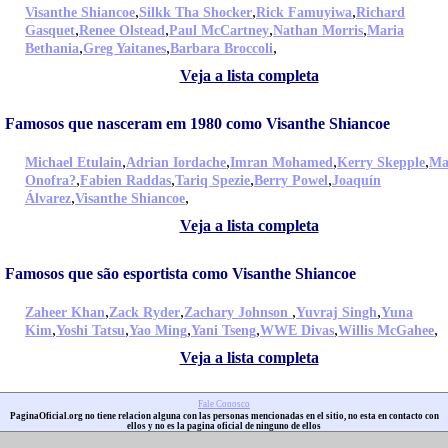
,
,
,
Visanthe Shiancoe
Silkk Tha Shocker
Rick Famuyiwa
Richard
,
,
,
,
Gasquet
Renee Olstead
Paul McCartney
Nathan Morris
Maria
,
,
,
Bethania
Greg Yaitanes
Barbara Broccoli
Veja a lista completa
Famosos que nasceram em 1980 como Visanthe Shiancoe
,
,
,
,
Michael Etulain
Adrian Iordache
Imran Mohamed
Kerry Skepple
Ma
,
,
,
,
Onofra?
Fabien Raddas
Tariq Spezie
Berry Powel
Joaquín
,
,
Álvarez
Visanthe Shiancoe
Veja a lista completa
Famosos que são esportista como Visanthe Shiancoe
,
,
,
,
Zaheer Khan
Zack Ryder
Zachary Johnson
Yuvraj Singh
Yuna
,
,
,
,
,
,
Kim
Yoshi Tatsu
Yao Ming
Yani Tseng
WWE Divas
Willis McGahee
Veja a lista completa
Fale Conosco
PaginaOficial.org no tiene relacion alguna con las personas mencionadas en el sitio, no esta en contacto con
ellos y no es la pagina oficial de ninguno de ellos