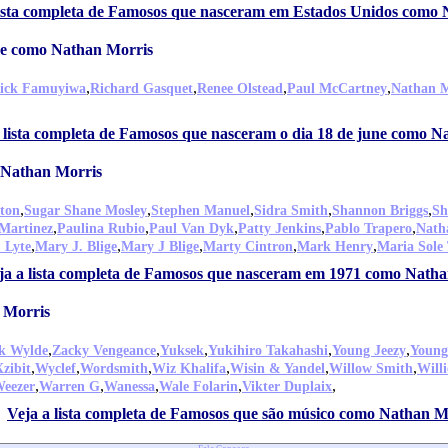
lista completa de Famosos que nasceram em Estados Unidos como
ne como Nathan Morris
,
,
,
,
ick Famuyiwa
Richard Gasquet
Renee Olstead
Paul McCartney
Nathan M
 lista completa de Famosos que nasceram o dia 18 de june como N
 Nathan Morris
,
,
,
,
,
ton
Sugar Shane Mosley
Stephen Manuel
Sidra Smith
Shannon Briggs
Sh
,
,
,
,
,
Martinez
Paulina Rubio
Paul Van Dyk
Patty Jenkins
Pablo Trapero
Nath
,
,
,
,
,
 Lyte
Mary J. Blige
Mary J Blige
Marty Cintron
Mark Henry
Maria Sole
ja a lista completa de Famosos que nasceram em 1971 como Nath
 Morris
,
,
,
,
,
k Wylde
Zacky Vengeance
Yuksek
Yukihiro Takahashi
Young Jeezy
Young
,
,
,
,
,
,
Xzibit
Wyclef
Wordsmith
Wiz Khalifa
Wisin & Yandel
Willow Smith
Willi
,
,
,
,
,
eezer
Warren G
Wanessa
Wale Folarin
Vikter Duplaix
Veja a lista completa de Famosos que são músico como Nathan M