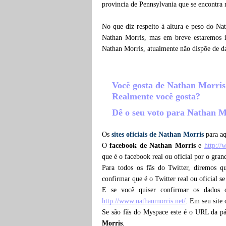
provincia de Pennsylvania que se encontra 
No que diz respeito à altura e peso do Na
Nathan Morris, mas em breve estaremos i
Nathan Morris, atualmente não dispõe de d
Você gosta de Nathan Morri
Realmente você gosta?
Dê o seu voto para Nathan 
Os
sites oficiais de Nathan Morris
para aq
O
facebook de Nathan Morris
e
http:/
que é o facebook real ou oficial por o gra
Para todos os fãs do Twitter, diremos 
confirmar que é o Twitter real ou oficial s
E se você quiser confirmar os dados 
http://www.nathanmorris.net/
. Em seu site 
Se são fãs do Myspace este é o URL da p
Morris
.