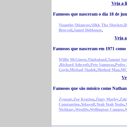
Veja a 
Famosos que nasceram o dia 18 de ju
,
,
Visanthe Shiancoe
Silkk Tha Shocker
R
,
,
Broccoli
Jamel Debbouze
Veja a
Famosos que nasceram em 1971 como
,
,
Willie McGinest
Timbaland
Tammi Sut
,
,
,
Richard Ashcroft
Pete Sampras
Pedro 
,
,
,
Gayle
Michael Sladek
Method Man
MC
Ve
Famosos que são músico como Nathan
,
,
,
Zyonair
Zoe Keating
Ziggy Marley
Zak
,
,
,
Constantino
Yelawolf
Yeah Yeah Yeahs
,
,
,
Nichlany
Westlife
Wellington Campos
W