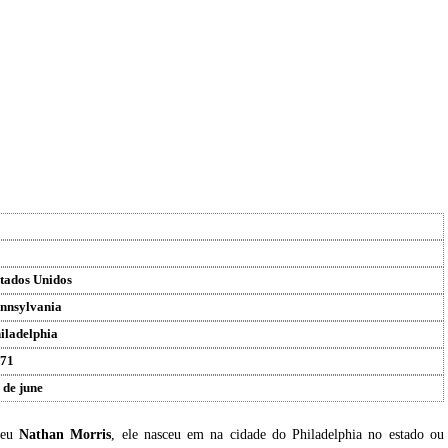
tados Unidos
nnsylvania
iladelphia
71
 de june
ceu
Nathan Morris
, ele nasceu em na cidade do Philadelphia no estado ou