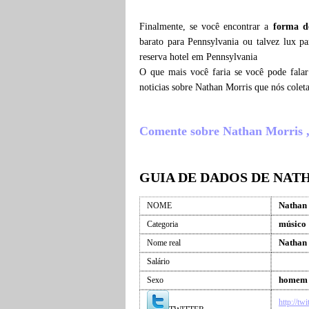
Finalmente, se você encontrar a
forma d
barato para Pennsylvania ou talvez lux p
reserva hotel em Pennsylvania
O que mais você faria se você pode fala
noticias sobre Nathan Morris que nós cole
Comente sobre Nathan Morris , o
GUIA DE DADOS DE NAT
Nathan
NOME
músico
Categoria
Nathan
Nome real
Salário
homem
Sexo
http://tw