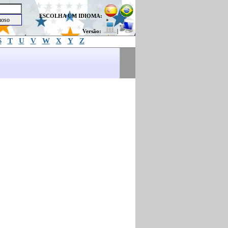
ESCOLHA UM IDIOMA:
Versão:
|
S
T
U
V
W
X
Y
Z