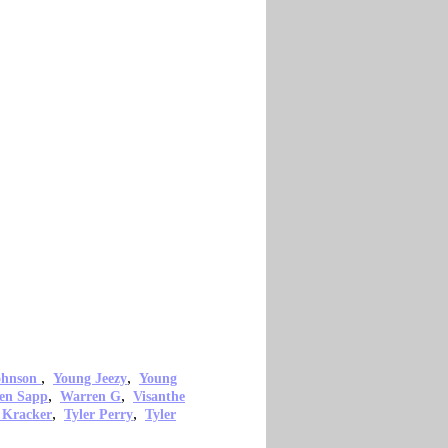
,
,
ohnson
Young Jeezy
Young
,
,
en Sapp
Warren G
Visanthe
,
,
 Kracker
Tyler Perry
Tyler