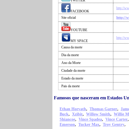
TWITTER
http://w
FACEBOOK
http://
Site oficial
YOUTUBE
http://w
MY SPACE
Causa da morte
Dia da morte
Ano da Morte
Ciudade da morte
Estado da morte
Pais da morte
Famosos que nasceram em Estados Un
,
,
Ethan Horvath
Thomas Garner
Jame
,
,
,
Buck
Xzibit
Willow Smith
Willie M
,
,
Shiancoe
Vince Spadea
Vince Carter
,
,
,
Emerson
Tucker Max
Troy Gentry