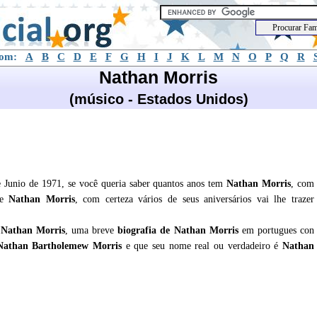
com:
A
B
C
D
E
F
G
H
I
J
K
L
M
N
O
P
Q
R
Nathan Morris
(músico - Estados Unidos)
 Junio de 1971, se você queria saber quantos anos tem
Nathan Morris
, com
de
Nathan Morris
, com certeza vários de seus aniversários vai lhe trazer
e
Nathan Morris
, uma breve
biografia de
Nathan Morris
em portugues con
 Nathan Bartholemew Morris
e que seu nome real ou verdadeiro é
Nathan