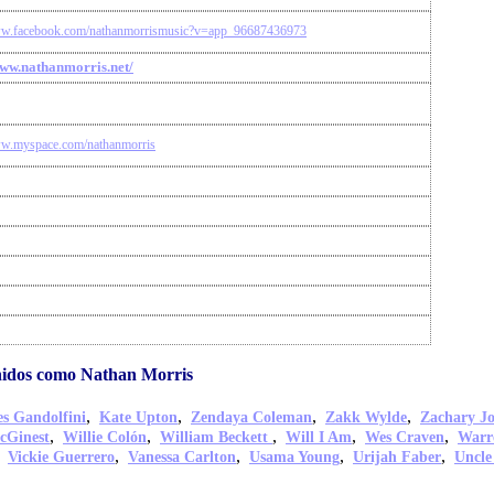
ww.facebook.com/nathanmorrismusic?v=app_96687436973
www.nathanmorris.net/
ww.myspace.com/nathanmorris
idos como Nathan Morris
,
,
,
,
s Gandolfini
Kate Upton
Zendaya Coleman
Zakk Wylde
Zachary J
,
,
,
,
,
cGinest
Willie Colón
William Beckett
Will I Am
Wes Craven
Warr
,
,
,
,
,
Vickie Guerrero
Vanessa Carlton
Usama Young
Urijah Faber
Uncle