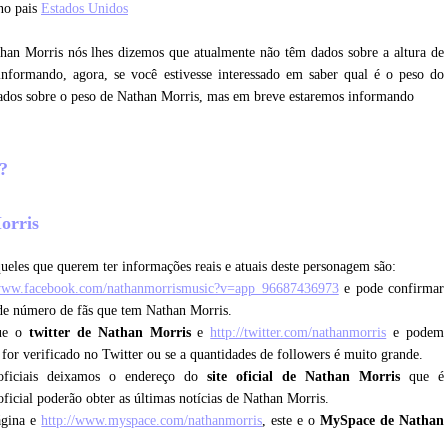
no pais
Estados Unidos
than Morris nós lhes dizemos que atualmente não têm dados sobre a altura de
nformando, agora, se você estivesse interessado em saber qual é o peso do
ados sobre o peso de Nathan Morris, mas em breve estaremos informando
s?
Morris
ueles que querem ter informações reais e atuais deste personagem são:
/www.facebook.com/nathanmorrismusic?v=app_96687436973
e pode confirmar
nde número de fãs que tem Nathan Morris.
que o
twitter de Nathan Morris
e
http://twitter.com/nathanmorris
e podem
e for verificado no Twitter ou se a quantidades de followers é muito grande.
oficiais deixamos o endereço do
site oficial de Nathan Morris
que é
oficial poderão obter as últimas notícias de Nathan Morris.
ágina e
http://www.myspace.com/nathanmorris
, este e o
MySpace de Nathan