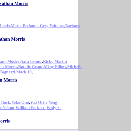
 Nathan Morris
,
,
,
orris
Maria Bethania
Greg Yaitanes
Barbara
athan Morris
,
,
ane Mosley
Sara Evans
Ricky Martin
,
,
,
an Morris
Natalie Grant
Missy Elliott
Michelle
,
,
 Tognazzi
Mack 10
an Morris
,
,
,
 Buck
Yoko Ono
Yesi Ortiz
Yeng
,
,
e Nelson
William Beckett
Widy S.
orris