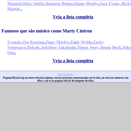
,
,
,
,
,
Manuel
Sidra Smith
Shannon Briggs
Shane Mosley
Sara Evans
Rick
,
Martin
Veja a lista completa
Famosos que são músico como Marty Cintron
,
,
,
,
Zyonair
Zoe Keating
Ziggy Marley
Zakk Wylde
Zacky
,
,
,
,
,
Vengeance
Yuksek
Yukihiro Takahashi
Young Jeezy
Young Buck
Yok
,
Ono
Veja a lista completa
Fale Conosco
PaginaOficial.org no tiene relacion alguna con las personas mencionadas en el sitio, no esta en contacto con
ellos y no es la pagina oficial de ninguno de ellos