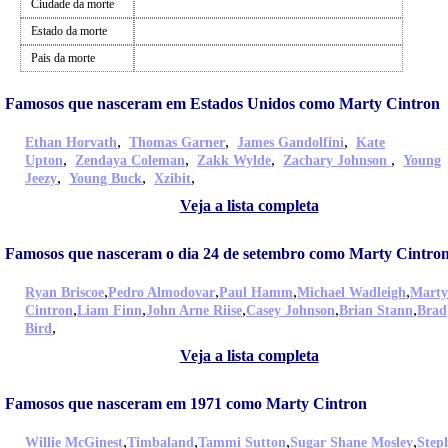
Ciudade da morte
Estado da morte
Pais da morte
Famosos que nasceram em Estados Unidos como Marty Cintron
,
,
,
Ethan Horvath
Thomas Garner
James Gandolfini
Kate
,
,
,
,
Upton
Zendaya Coleman
Zakk Wylde
Zachary Johnson
Young
,
,
,
Jeezy
Young Buck
Xzibit
Veja a lista completa
Famosos que nasceram o dia 24 de setembro como Marty Cintro
,
,
,
,
Ryan Briscoe
Pedro Almodovar
Paul Hamm
Michael Wadleigh
Marty
,
,
,
,
,
Cintron
Liam Finn
John Arne Riise
Casey Johnson
Brian Stann
Brad
,
Bird
Veja a lista completa
Famosos que nasceram em 1971 como Marty Cintron
,
,
,
,
Willie McGinest
Timbaland
Tammi Sutton
Sugar Shane Mosley
Step