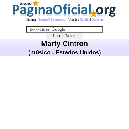
Idioma:
Español
|
Português
Versão:
Celular
|
Desktop
Marty Cintron
(músico - Estados Unidos)