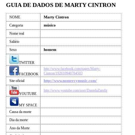
GUIA DE DADOS DE MARTY CINTRON
Marty Cintron
NOME
músico
Categoria
Nome real
Salário
homem
Sexo
TWITTER
http://www.facebook.com/pages/Marty-
Cintron/192610940764503
FACEBOOK
http://www.nomercymusic.com/
Site oficial
http://www.youtube.com/user/DanielaZamfir
YOUTUBE
MY SPACE
Causa da morte
Dia da morte
Ano da Morte