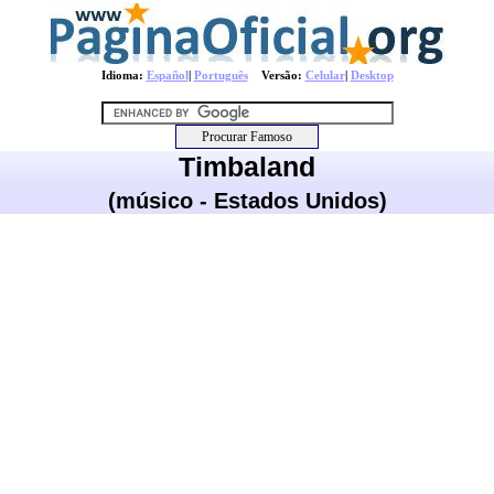
Idioma:
Español
|
Português
Versão:
Celular
|
Desktop
Timbaland
(músico - Estados Unidos)