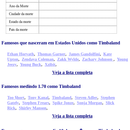
Ano da Morte
Ciudade da morte
Estado da morte
Pais da morte
Famosos que nasceram em Estados Unidos como Timbaland
,
,
,
Ethan Horvath
Thomas Garner
James Gandolfini
Kate
,
,
,
,
Upton
Zendaya Coleman
Zakk Wylde
Zachary Johnson
Young
,
,
,
Jeezy
Young Buck
Xzibit
Veja a lista completa
Famosos medindo 1.70 como Timbaland
,
,
,
,
Too $hort
Tony Kanal
Timbaland
Steven Adler
Stephen
,
,
,
,
Gately
Stephen Frears
Spike Jonze
Sonja Morgan
Slick
,
,
Rick
Shirley Manson
Veja a lista completa