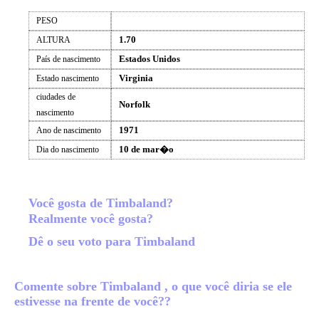
PESO
1.70
ALTURA
Estados Unidos
País de nascimento
Virginia
Estado nascimento
ciudades de
Norfolk
nascimento
1971
Ano de nascimento
10 de mar�o
Dia do nascimento
Você gosta de Timbaland?
Realmente você gosta?
Dê o seu voto para Timbaland
Comente sobre Timbaland , o que você diria se ele
estivesse na frente de você??