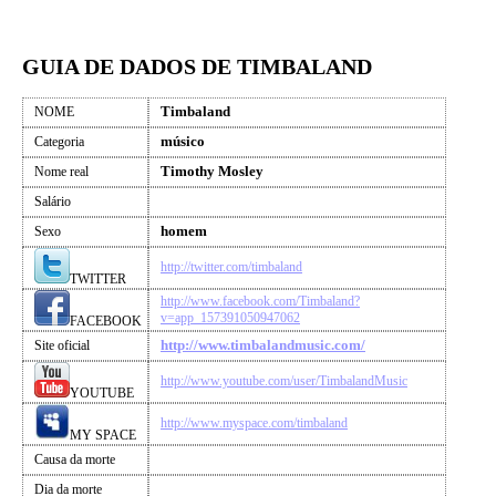
GUIA DE DADOS DE TIMBALAND
Timbaland
NOME
músico
Categoria
Timothy Mosley
Nome real
Salário
homem
Sexo
http://twitter.com/timbaland
TWITTER
http://www.facebook.com/Timbaland?
v=app_157391050947062
FACEBOOK
http://www.timbalandmusic.com/
Site oficial
http://www.youtube.com/user/TimbalandMusic
YOUTUBE
http://www.myspace.com/timbaland
MY SPACE
Causa da morte
Dia da morte