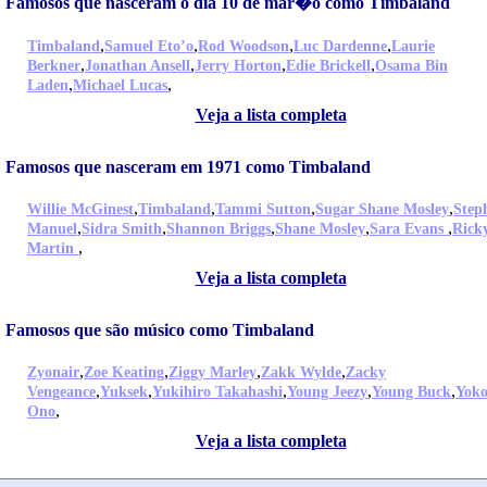
Famosos que nasceram o dia 10 de mar�o como Timbaland
,
,
,
,
Timbaland
Samuel Eto’o
Rod Woodson
Luc Dardenne
Laurie
,
,
,
,
Berkner
Jonathan Ansell
Jerry Horton
Edie Brickell
Osama Bin
,
,
Laden
Michael Lucas
Veja a lista completa
Famosos que nasceram em 1971 como Timbaland
,
,
,
,
Willie McGinest
Timbaland
Tammi Sutton
Sugar Shane Mosley
Step
,
,
,
,
,
Manuel
Sidra Smith
Shannon Briggs
Shane Mosley
Sara Evans
Rick
,
Martin
Veja a lista completa
Famosos que são músico como Timbaland
,
,
,
,
Zyonair
Zoe Keating
Ziggy Marley
Zakk Wylde
Zacky
,
,
,
,
,
Vengeance
Yuksek
Yukihiro Takahashi
Young Jeezy
Young Buck
Yok
,
Ono
Veja a lista completa