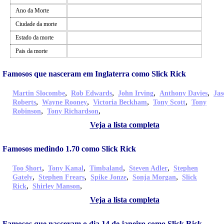
Ano da Morte
Ciudade da morte
Estado da morte
Pais da morte
Famosos que nasceram em Inglaterra como Slick Rick
,
,
,
,
Martin Slocombe
Rob Edwards
John Irving
Anthony Davies
Jas
,
,
,
,
Roberts
Wayne Rooney
Victoria Beckham
Tony Scott
Tony
,
,
Robinson
Tony Richardson
Veja a lista completa
Famosos medindo 1.70 como Slick Rick
,
,
,
,
Too $hort
Tony Kanal
Timbaland
Steven Adler
Stephen
,
,
,
,
Gately
Stephen Frears
Spike Jonze
Sonja Morgan
Slick
,
,
Rick
Shirley Manson
Veja a lista completa
Famosos que nasceram o dia 14 de janeiro como Slick Rick