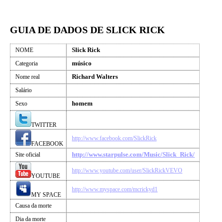
GUIA DE DADOS DE SLICK RICK
Slick Rick
NOME
músico
Categoria
Richard Walters
Nome real
Salário
homem
Sexo
TWITTER
http://www.facebook.com/SlickRick
FACEBOOK
http://www.starpulse.com/Music/Slick_Rick/
Site oficial
http://www.youtube.com/user/SlickRickVEVO
YOUTUBE
http://www.myspace.com/mcrickyd1
MY SPACE
Causa da morte
Dia da morte