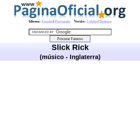
Idioma:
Español
|
Português
Versão:
Celular
|
Desktop
Slick Rick
(músico - Inglaterra)