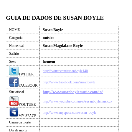
GUIA DE DADOS DE SUSAN BOYLE
Susan Boyle
NOME
músico
Categoria
Susan Magdalane Boyle
Nome real
Salário
homem
Sexo
http://twitter.com/susanboyle140
TWITTER
http://www.facebook.com/susanboyle
FACEBOOK
http://www.susanboylemusic.com/in/
Site oficial
http://www.youtube.com/user/susanboylemusicuk
YOUTUBE
http://www.myspace.com/susan_boyle_
MY SPACE
Causa da morte
Dia da morte