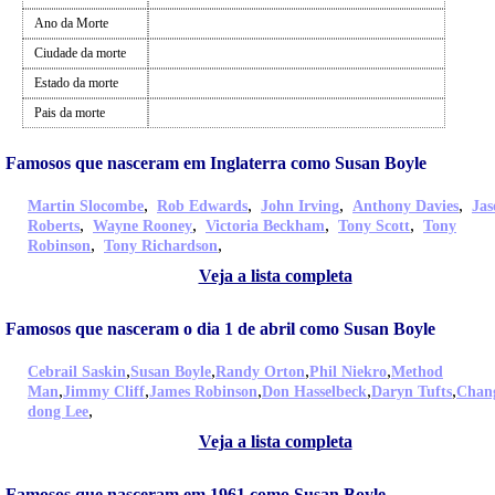
Ano da Morte
Ciudade da morte
Estado da morte
Pais da morte
Famosos que nasceram em Inglaterra como Susan Boyle
,
,
,
,
Martin Slocombe
Rob Edwards
John Irving
Anthony Davies
Jas
,
,
,
,
Roberts
Wayne Rooney
Victoria Beckham
Tony Scott
Tony
,
,
Robinson
Tony Richardson
Veja a lista completa
Famosos que nasceram o dia 1 de abril como Susan Boyle
,
,
,
,
Cebrail Saskin
Susan Boyle
Randy Orton
Phil Niekro
Method
,
,
,
,
,
Man
Jimmy Cliff
James Robinson
Don Hasselbeck
Daryn Tufts
Chan
,
dong Lee
Veja a lista completa
Famosos que nasceram em 1961 como Susan Boyle