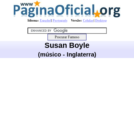
Idioma:
Español
|
Português
Versão:
Celular
|
Desktop
Susan Boyle
(músico - Inglaterra)