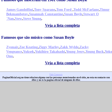
,
,
,
,
James Gandolfini
Tony Sparano
Tom Ford
Todd McFarlane
Timur
,
,
,
Bekmambetov
Susannah Constantine
Susan Boyle
Stewart O
,
,
,
´Nan
Stew
Steve Young
Veja a lista completa
Famosos que são músico como Susan Boyle
,
,
,
,
Zyonair
Zoe Keating
Ziggy Marley
Zakk Wylde
Zacky
,
,
,
,
,
Vengeance
Yuksek
Yukihiro Takahashi
Young Jeezy
Young Buck
Yok
,
Ono
Veja a lista completa
Fale Conosco
PaginaOficial.org no tiene relacion alguna con las personas mencionadas en el sitio, no esta en contacto con
ellos y no es la pagina oficial de ninguno de ellos