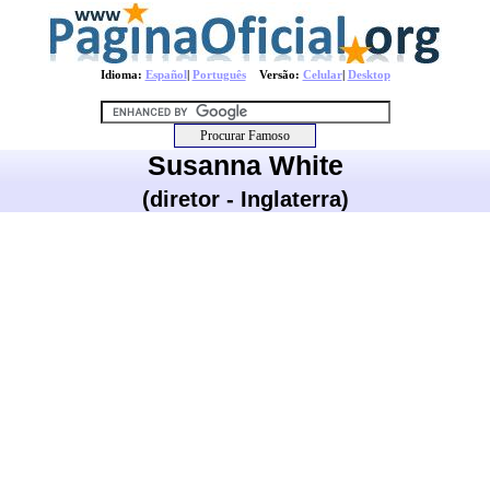
Idioma:
Español
|
Português
Versão:
Celular
|
Desktop
Susanna White
(diretor - Inglaterra)