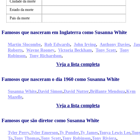
Ciudade da morte
Estado da morte
Pais da morte
Famosos que nasceram em Inglaterra como Susanna White
,
,
,
,
Martin Slocombe
Rob Edwards
John Irving
Anthony Davies
Jas
,
,
,
,
Roberts
Wayne Rooney
Victoria Beckham
Tony Scott
Tony
,
,
Robinson
Tony Richardson
Veja a lista completa
Famosos que nasceram o dia 1960 como Susanna White
,
,
,
,
Susanna White
David Simon
David Nutter
Brillante Mendoza
Kym
,
Mazelle
Veja a lista completa
Famosos que são diretor como Susanna White
,
,
,
,
,
Tyler Perry
Tyler Emerson
Ty Ponder
Ty James
Tonya Lewis Lee
Ton
,
,
,
,
,
To
Tony Thomas
Tony Scott
Tony Robinson
Tony Riviera