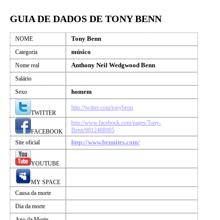
GUIA DE DADOS DE TONY BENN
Tony Benn
NOME
músico
Categoria
Anthony Neil Wedgwood Benn
Nome real
Salário
homem
Sexo
http://twitter.com/tonybenn
TWITTER
http://www.facebook.com/pages/Tony-
Benn/9812488005
FACEBOOK
http://www.bennites.com/
Site oficial
YOUTUBE
MY SPACE
Causa da morte
Dia da morte
Ano da Morte