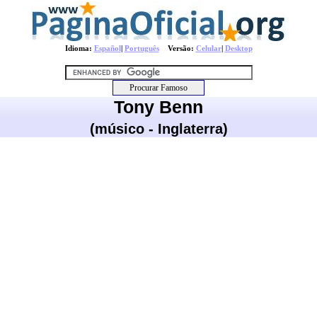
Idioma:
Español
|
Português
Versão:
Celular
|
Desktop
Tony Benn
(músico - Inglaterra)