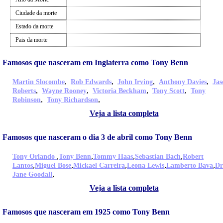
Ciudade da morte
Estado da morte
Pais da morte
Famosos que nasceram em Inglaterra como Tony Benn
,
,
,
,
Martin Slocombe
Rob Edwards
John Irving
Anthony Davies
Jas
,
,
,
,
Roberts
Wayne Rooney
Victoria Beckham
Tony Scott
Tony
,
,
Robinson
Tony Richardson
Veja a lista completa
Famosos que nasceram o dia 3 de abril como Tony Benn
,
,
,
,
Tony Orlando
Tony Benn
Tommy Haas
Sebastian Bach
Robert
,
,
,
,
,
Lantos
Miguel Bose
Mickael Carreira
Leona Lewis
Lamberto Bava
Dr
,
Jane Goodall
Veja a lista completa
Famosos que nasceram em 1925 como Tony Benn