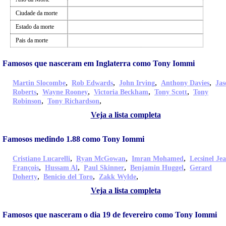
Ciudade da morte
Estado da morte
Pais da morte
Famosos que nasceram em Inglaterra como Tony Iommi
,
,
,
,
Martin Slocombe
Rob Edwards
John Irving
Anthony Davies
Jas
,
,
,
,
Roberts
Wayne Rooney
Victoria Beckham
Tony Scott
Tony
,
,
Robinson
Tony Richardson
Veja a lista completa
Famosos medindo 1.88 como Tony Iommi
,
,
,
Cristiano Lucarelli
Ryan McGowan
Imran Mohamed
Lecsinel Je
,
,
,
,
François
Hussam Al
Paul Skinner
Benjamin Huggel
Gerard
,
,
,
Doherty
Benicio del Toro
Zakk Wylde
Veja a lista completa
Famosos que nasceram o dia 19 de fevereiro como Tony Iommi