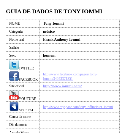
GUIA DE DADOS DE TONY IOMMI
Tony Iommi
NOME
músico
Categoria
Frank Anthony Iommi
Nome real
Salário
homem
Sexo
TWITTER
http://www.facebook.com/pages/Tony-
Iommi/34643371851
FACEBOOK
http://www.iommi.com/
Site oficial
YOUTUBE
http://www.myspace.com/tony_riffmeister_iommi
MY SPACE
Causa da morte
Dia da morte
Ano da Morte