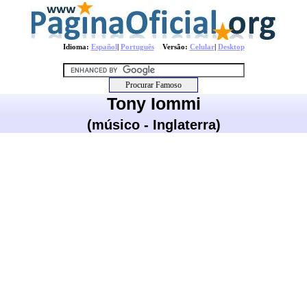
Idioma:
Español
|
Português
Versão:
Celular
|
Desktop
Tony Iommi
(músico - Inglaterra)