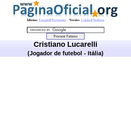
Idioma:
Español
|
Português
Versão:
Celular
|
Desktop
Cristiano Lucarelli
(Jogador de futebol - Itália)