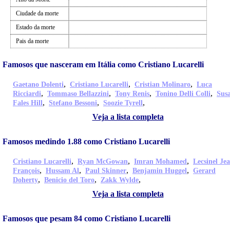
Ciudade da morte
Estado da morte
Pais da morte
Famosos que nasceram em Itália como Cristiano Lucarelli
,
,
,
Gaetano Dolenti
Cristiano Lucarelli
Cristian Molinaro
Luca
,
,
,
,
Ricciardi
Tommaso Bellazzini
Tony Renis
Tonino Delli Colli
Sus
,
,
,
Fales Hill
Stefano Bessoni
Soozie Tyrell
Veja a lista completa
Famosos medindo 1.88 como Cristiano Lucarelli
,
,
,
Cristiano Lucarelli
Ryan McGowan
Imran Mohamed
Lecsinel Je
,
,
,
,
François
Hussam Al
Paul Skinner
Benjamin Huggel
Gerard
,
,
,
Doherty
Benicio del Toro
Zakk Wylde
Veja a lista completa
Famosos que pesam 84 como Cristiano Lucarelli