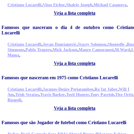
,
,
,
,
Cristiano Lucarelli
Vitus Eicher
Shalrie Joseph
Michael Casanova
Veja a lista completa
Famosos que nasceram o dia 4 de outubro como Cristian
Lucarelli
,
,
,
,
Cristiano Lucarelli
Jovan Damjanovic
Stacey Solomon
Shontelle
Russ
,
,
,
,
,
Simmons
Pablo Trapero
Mick Jackson
Mauro Camoranesi
M.Ward
L
,
Mama
Veja a lista completa
Famosos que nasceram em 1975 como Cristiano Lucarelli
,
,
,
Cristiano Lucarelli
Jacques-Desire Periatambee
Ra´fat Jaber
Will I
,
,
,
,
,
Am
Trish Stratus
Travis Barker
Torii Hunter
Tony Parrish
Tito Ortiz
,
Ruspoli
Veja a lista completa
Famosos que são Jogador de futebol como Cristiano Lucarelli
,
,
,
,