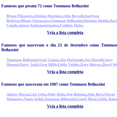
Famosos que pesam 72 como Tommaso Bellazzini
,
,
,
Bruno Piñatares
Arleison Martínez
John Boye
Richarlyson
,
,
,
,
Barbosa
Mitsuo Ogasawara
Tommaso Bellazzini
Mariano Donda
Davi
,
,
,
Caiado
Anicet Andrianantenaina
Frédéric Bulot
Veja a lista completa
Famosos que nasceram o dia 23 de dezembro como Tommas
Bellazzini
,
,
,
,
Tommaso Bellazzini
Scott Gomez
Jim Harbaugh
Jess Harnell
Jerry
,
,
,
,
,
Manuel
Harry Judd
Greg Biffle
Eddie Vedder
Dave Murray
Daryl W
Veja a lista completa
Famosos que nasceram em 1987 como Tommaso Bellazzini
,
,
,
,
,
Ahmet Maran
Luis Lobo
Athir Abdo
Jose Bokung
John Boye
Wayne
,
,
,
,
Hennessey
Naoto Yoshii
Tommaso Bellazzini
Lionel Messi
Valdet Ram
Veja a lista completa