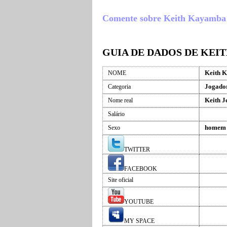
Comente sobre Keith Kayamba , o
GUIA DE DADOS DE KEI
Keith 
NOME
Jogador
Categoria
Keith 
Nome real
Salário
homem
Sexo
TWITTER
FACEBOOK
Site oficial
YOUTUBE
MY SPACE