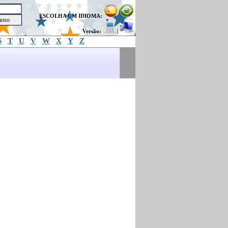
ESCOLHA UM IDIOMA:
Versão:
|
S
T
U
V
W
X
Y
Z