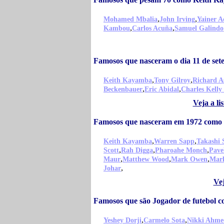
,
,
Mohamed Mbalia
John Irving
Yainer A
,
,
Kambou
Carlos Acuña
Samuel Galindo
Famosos que nasceram o dia 11 de s
,
,
Keith Kayamba
Tony Gilroy
Richard A
,
,
Beckenbauer
Eric Abidal
Charles Kelly
Veja a l
Famosos que nasceram em 1972 como
,
,
Keith Kayamba
Warren Sapp
Takashi 
,
,
,
Scott
Rah Digga
Pharoahe Monch
Pave
,
,
,
Maur
Matthew Wood
Mark Owen
Mar
,
Johar
Ve
Famosos que são Jogador de futebol
,
,
Yeshey Dorji
Carmelo Sota
Nikki Ahme