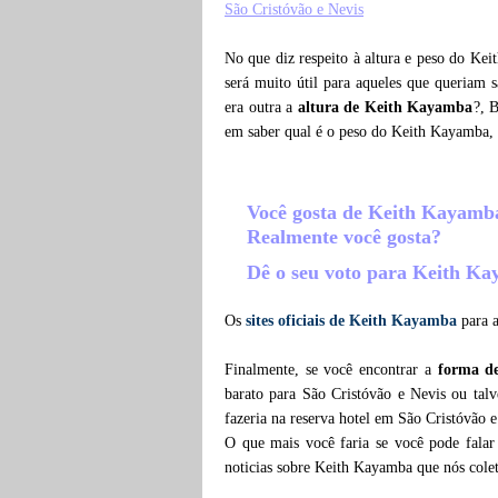
São Cristóvão e Nevis
No que diz respeito à altura e peso do Ke
será muito útil para aqueles que queriam 
era outra a
altura de Keith Kayamba
?, 
em saber qual é o peso do Keith Kayamba
Você gosta de Keith Kayam
Realmente você gosta?
Dê o seu voto para Keith K
Os
sites oficiais de Keith Kayamba
para a
Finalmente, se você encontrar a
forma d
barato para São Cristóvão e Nevis ou ta
fazeria na reserva hotel em São Cristóvão 
O que mais você faria se você pode fala
noticias sobre Keith Kayamba que nós cole