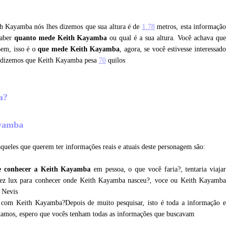
ith Kayamba nós lhes dizemos que sua altura é de
1.78
metros, esta informação
saber
quanto mede Keith Kayamba
ou qual é a sua altura. Você achava que
Bem, isso é o
que mede Keith Kayamba
, agora, se você estivesse interessado
, dizemos que Keith Kayamba pesa
70
quilos
ba?
ayamba
queles que querem ter informações reais e atuais deste personagem são:
e conhecer a Keith Kayamba
em pessoa, o que você faria?, tentaria viajar
lvez lux para conhecer onde Keith Kayamba nasceu?, voce ou Keith Kayamba
e Nevis
r com Keith Kayamba?Depois de muito pesquisar, isto é toda a informação e
tamos, espero que vocês tenham todas as informações que buscavam