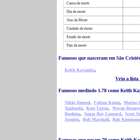
Causa da morte
Dia da morte
Ano da Morte
Ciudade da morte
Estado da morte
Pais da morte
Famosos que nasceram em São Cristó
,
Keith Kayamba
Veja a lis
Famosos medindo 1.78 como Keith K
,
,
Nikki Ahmed
Fabian König
Marius 
,
,
Yaghoubi
Kate Upton
Wayne Roone
,
,
Rushing
Sugar Ray Leonard
Scott S
,
,
Zombie
Rob Marshall
Rob Kimmons
Famosos que pesam 70 como Keith K