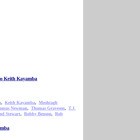
omo Keith Kayamba
,
,
a
Keith Kayamba
Moshtagh
,
,
omas Newman
Thomas Gravesen
T.J.
,
,
od Stewart
Robby Benson
Rob
yamba