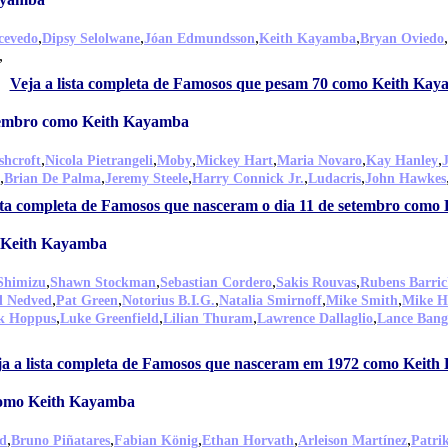
,
,
,
,
,
cevedo
Dipsy Selolwane
Jóan Edmundsson
Keith Kayamba
Bryan Oviedo
,
Veja a lista completa de Famosos que pesam 70 como Keith Ka
etembro como Keith Kayamba
,
,
,
,
,
,
shcroft
Nicola Pietrangeli
Moby
Mickey Hart
Maria Novaro
Kay Hanley
,
,
,
,
,
Brian De Palma
Jeremy Steele
Harry Connick Jr.
Ludacris
John Hawkes
ista completa de Famosos que nasceram o dia 11 de setembro com
 Keith Kayamba
,
,
,
,
Shimizu
Shawn Stockman
Sebastian Cordero
Sakis Rouvas
Rubens Barric
,
,
,
,
,
l Nedved
Pat Green
Notorius B.I.G.
Natalia Smirnoff
Mike Smith
Mike Ho
,
,
,
,
k Hoppus
Luke Greenfield
Lilian Thuram
Lawrence Dallaglio
Lance Bang
ja a lista completa de Famosos que nasceram em 1972 como Keit
 como Keith Kayamba
,
,
,
,
,
d
Bruno Piñatares
Fabian König
Ethan Horvath
Arleison Martínez
Patri