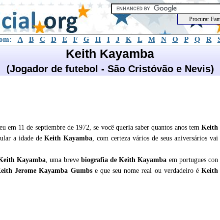
com:
A
B
C
D
E
F
G
H
I
J
K
L
M
N
O
P
Q
R
Keith Kayamba
(Jogador de futebol - São Cristóvão e Nevis)
eu em 11 de septiembre de 1972, se você queria saber quantos anos tem
Keith
cular a idade de
Keith Kayamba
, com certeza vários de seus aniversários vai
Keith Kayamba
, uma breve
biografia de
Keith Kayamba
em portugues con
 Keith Jerome Kayamba Gumbs
e que seu nome real ou verdadeiro é
Keith