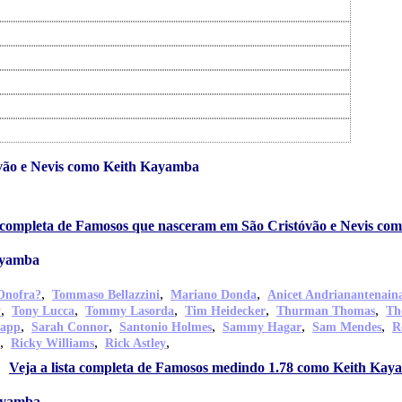
vão e Nevis como Keith Kayamba
ta completa de Famosos que nasceram em São Cristóvão e Nevis c
ayamba
,
,
,
Onofra?
Tommaso Bellazzini
Mariano Donda
Anicet Andrianantenain
,
,
,
,
,
y
Tony Lucca
Tommy Lasorda
Tim Heidecker
Thurman Thomas
Th
,
,
,
,
,
tapp
Sarah Connor
Santonio Holmes
Sammy Hagar
Sam Mendes
R
,
,
,
Ricky Williams
Rick Astley
Veja a lista completa de Famosos medindo 1.78 como Keith Ka
ayamba