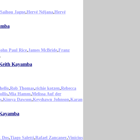
,
,
Saihou Jagne
Hervé Ndjana
Hervé
yamba
,
,
John Paul Rice
James McBride
Franz
,
o Keith Kayamba
,
,
,
hello
Rob Thomas
richie kotzen
Rebecca
,
,
llis
Mia Hamm
Melissa Auf der
,
,
,
s
Kimya Dawson
Keyshawn Johnson
Karan
h Kayamba
,
,
,
k Dos
Tiago Saletti
Rafael Zancaner
Vinícius