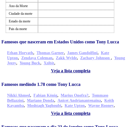
Ano da Morte
Ciudade da morte
Estado da morte
Pais da morte
Famosos que nasceram em Estados Unidos como Tony Lucca
,
,
,
Ethan Horvath
Thomas Garner
James Gandolfini
Kate
,
,
,
,
Upton
Zendaya Coleman
Zakk Wylde
Zachary Johnson
Young
,
,
,
Jeezy
Young Buck
Xzibit
Veja a lista completa
Famosos medindo 1.78 como Tony Lucca
,
,
,
Nikki Ahmed
Fabian König
Marius Onofra?
Tommaso
,
,
,
Bellazzini
Mariano Donda
Anicet Andrianantenaina
Keith
,
,
,
,
Kayamba
Moshtagh Yaghoubi
Kate Upton
Wayne Rooney
Veja a lista completa
Famosos que nasceram o dia 23 de janeiro como Tony Lucca