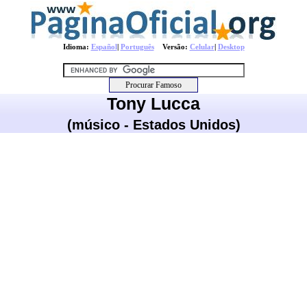
Idioma:
Español
|
Português
Versão:
Celular
|
Desktop
Tony Lucca
(músico - Estados Unidos)