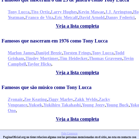
,
,
,
,
,
Tony Lucca
Tito Ortiz
Larry Hughes
Kevin Mawae
J.J. Arrington
Ho
,
,
,
,
,
Yeatman
Franco de Vita
Eric Metcalf
David Arnold
Danny Federici
Veja a lista completa
Famosos que nasceram em 1976 como Tony Lucca
,
,
,
,
Marlon James
Danijel Brezic
Torsten Frings
Tony Lucca
Todd
,
,
,
,
Grisham
Tinsley Mortimer
Tim Heidecker
Thomas Gravesen
Tevin
,
,
Campbell
Taylor Hicks
Veja a lista completa
Famosos que são músico como Tony Lucca
,
,
,
,
Zyonair
Zoe Keating
Ziggy Marley
Zakk Wylde
Zacky
,
,
,
,
,
Vengeance
Yuksek
Yukihiro Takahashi
Young Jeezy
Young Buck
Yok
,
Ono
Veja a lista completa
Fale Conosco
PaginaOficial.org no tiene relacion alguna con las personas mencionadas en el sitio, no esta en contacto con