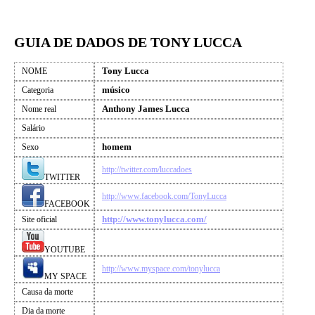
GUIA DE DADOS DE TONY LUCCA
Tony Lucca
NOME
músico
Categoria
Anthony James Lucca
Nome real
Salário
homem
Sexo
http://twitter.com/luccadoes
TWITTER
http://www.facebook.com/TonyLucca
FACEBOOK
http://www.tonylucca.com/
Site oficial
YOUTUBE
http://www.myspace.com/tonylucca
MY SPACE
Causa da morte
Dia da morte