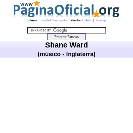
Idioma:
Español
|
Português
Versão:
Celular
|
Desktop
Shane Ward
(músico - Inglaterra)