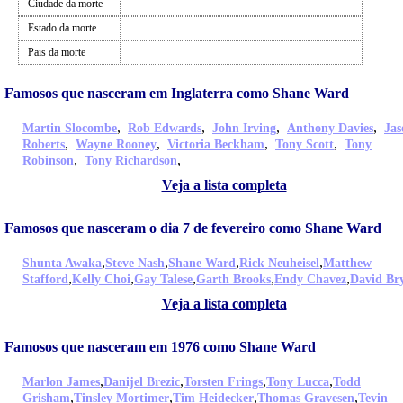
Ciudade da morte
Estado da morte
Pais da morte
Famosos que nasceram em Inglaterra como Shane Ward
,
,
,
,
Martin Slocombe
Rob Edwards
John Irving
Anthony Davies
Jas
,
,
,
,
Roberts
Wayne Rooney
Victoria Beckham
Tony Scott
Tony
,
,
Robinson
Tony Richardson
Veja a lista completa
Famosos que nasceram o dia 7 de fevereiro como Shane Ward
,
,
,
,
Shunta Awaka
Steve Nash
Shane Ward
Rick Neuheisel
Matthew
,
,
,
,
,
Stafford
Kelly Choi
Gay Talese
Garth Brooks
Endy Chavez
David Br
Veja a lista completa
Famosos que nasceram em 1976 como Shane Ward
,
,
,
,
Marlon James
Danijel Brezic
Torsten Frings
Tony Lucca
Todd
,
,
,
,
Grisham
Tinsley Mortimer
Tim Heidecker
Thomas Gravesen
Tevin