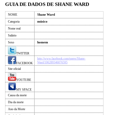
GUIA DE DADOS DE SHANE WARD
Shane Ward
NOME
músico
Categoria
Nome real
Salário
homem
Sexo
TWITTER
http://www.facebook.com/pages/Shane-
Ward/106289346076595
FACEBOOK
Site oficial
YOUTUBE
MY SPACE
Causa da morte
Dia da morte
Ano da Morte