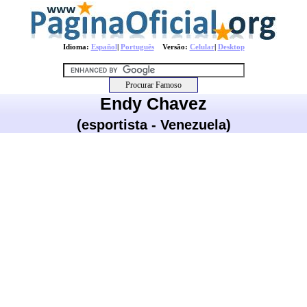
Idioma:
Español
|
Português
Versão:
Celular
|
Desktop
Endy Chavez
(esportista - Venezuela)