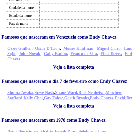
Ciudade da morte
Estado da morte
Pais da morte
Famosos que nasceram em Venezuela como Endy Chavez
,
,
,
,
Ozzie Guillen
Oscar D’Leon
Moises Kaufman
Miguel Cairo
Luis
,
,
,
,
,
Sojo
John Novak
Gaby Espino
Franco de Vita
Fina Torres
End
,
Chavez
Veja a lista completa
Famosos que nasceram o dia 7 de fevereiro como Endy Chavez
,
,
,
,
Shunta Awaka
Steve Nash
Shane Ward
Rick Neuheisel
Matthew
,
,
,
,
,
Stafford
Kelly Choi
Gay Talese
Garth Brooks
Endy Chavez
David Br
Veja a lista completa
Famosos que nasceram em 1978 como Endy Chavez
,
,
,
Denis Boyarintsev
Shalrie Joseph
Dipsy Selolwane
Jason