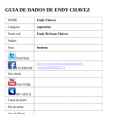
GUIA DE DADOS DE ENDY CHAVEZ
Endy Chavez
NOME
esportista
Categoria
Endy DeJesus Chávez
Nome real
Salário
homem
Sexo
TWITTER
http://www.facebook.com/pages/Endy-
Chavez/328094820573
FACEBOOK
Site oficial
YOUTUBE
MY SPACE
Causa da morte
Dia da morte
Ano da Morte