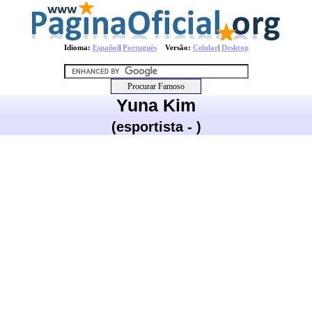
Idioma:
Español
|
Português
Versão:
Celular
|
Desktop
Yuna Kim
(esportista - )