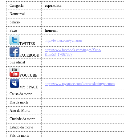
esportista
Categoria
Nome real
Salário
homem
Sexo
http://twitter.com/yunaaaa
TWITTER
http://www.facebook.com/pages/Yuna-
Kim/53417067377
FACEBOOK
Site oficial
YOUTUBE
http://www.myspace.com/koreanskatingphenom
MY SPACE
Causa da morte
Dia da morte
Ano da Morte
Ciudade da morte
Estado da morte
Pais da morte