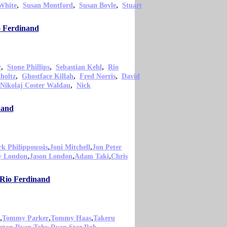
,
,
,
White
Susan Montford
Susan Boyle
Stuart
o Ferdinand
,
,
,
r
Stone Phillips
Sebastian Kehl
Rio
,
,
,
holtz
Ghostface Killah
Fred Norris
David
,
Nikolaj Coster Waldau
Nick
nand
,
,
k Philippoussis
Joni Mitchell
Jon Peter
,
,
,
y London
Jason London
Adam Taki
Chris
 Rio Ferdinand
,
,
,
Tommy Parker
Tommy Haas
Takeru
,
,
,