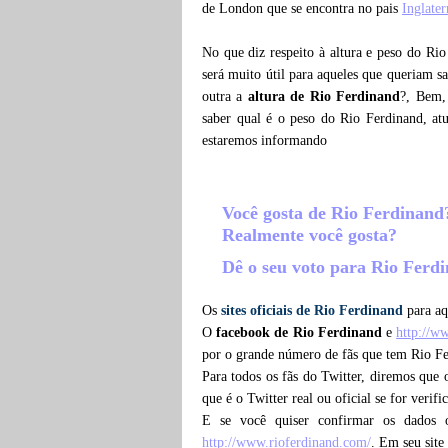
de London que se encontra no pais
Inglater
No que diz respeito à altura e peso do Ri
será muito útil para aqueles que queriam s
outra a
altura de Rio Ferdinand
?, Bem,
saber qual é o peso do Rio Ferdinand, a
estaremos informando
Você gosta de Rio Ferdinan
Realmente você gosta?
Dê o seu voto para Rio Ferd
Os
sites oficiais de Rio Ferdinand
para aq
O
facebook de Rio Ferdinand
e
http://w
por o grande número de fãs que tem Rio Fe
Para todos os fãs do Twitter, diremos que
que é o Twitter real ou oficial se for verif
E se você quiser confirmar os dados 
http://www.rioferdinand.com/
. Em seu site