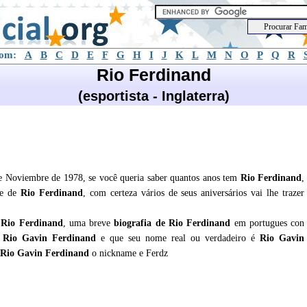
com:
A
B
C
D
E
F
G
H
I
J
K
L
M
N
O
P
Q
R
Rio Ferdinand
(esportista - Inglaterra)
de Noviembre de 1978, se você queria saber quantos anos tem
Rio Ferdinand
,
de de
Rio Ferdinand
, com certeza vários de seus aniversários vai lhe trazer
e
Rio Ferdinand
, uma breve
biografia de
Rio Ferdinand
em portugues con
o Rio Gavin Ferdinand
e que seu nome real ou verdadeiro é
Rio Gavin
 Rio Gavin Ferdinand
o nickname e Ferdz