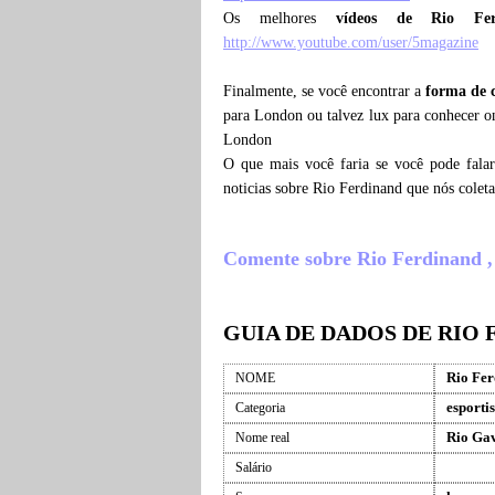
Os melhores
vídeos de Rio Fe
http://www.youtube.com/user/5magazine
Finalmente, se você encontrar a
forma de 
para London ou talvez lux para conhecer o
London
O que mais você faria se você pode fala
noticias sobre Rio Ferdinand que nós cole
Comente sobre Rio Ferdinand , o
GUIA DE DADOS DE RIO
Rio Fe
NOME
esportis
Categoria
Rio Ga
Nome real
Salário