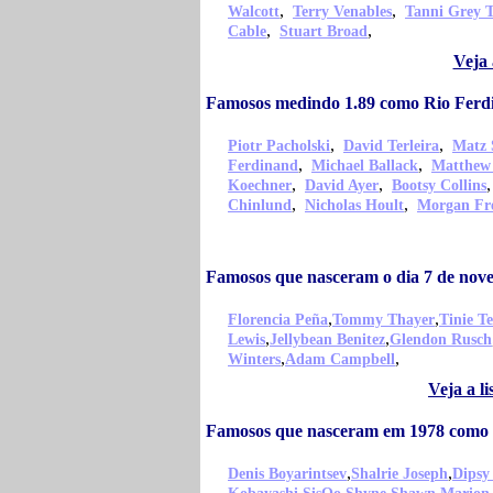
,
,
Walcott
Terry Venables
Tanni Grey 
,
,
Cable
Stuart Broad
Veja 
Famosos medindo 1.89 como Rio Ferd
,
,
Piotr Pacholski
David Terleira
Matz 
,
,
Ferdinand
Michael Ballack
Matthew 
,
,
Koechner
David Ayer
Bootsy Collins
,
,
Chinlund
Nicholas Hoult
Morgan Fr
Famosos que nasceram o dia 7 de no
,
,
Florencia Peña
Tommy Thayer
Tinie T
,
,
Lewis
Jellybean Benitez
Glendon Rusch
,
,
Winters
Adam Campbell
Veja a l
Famosos que nasceram em 1978 como
,
,
Denis Boyarintsev
Shalrie Joseph
Dipsy
,
,
,