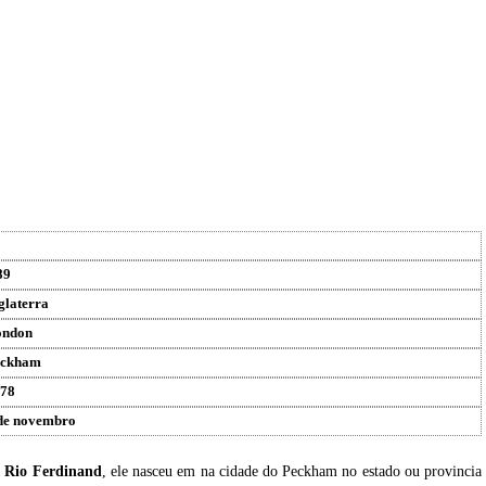
89
glaterra
ondon
eckham
78
de novembro
u
Rio Ferdinand
, ele nasceu em na cidade do Peckham no estado ou provincia