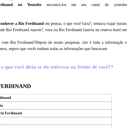
rdinand no Youtube
encontrá-los em seu canal do youtube
conhecer a Rio Ferdinand
em pessoa, o que você faria?, tentaria viajar barato
nde Rio Ferdinand nasceu?, voce ou Rio Ferdinand fazeria na reserva hotel em
r com Rio Ferdinand?Depois de muito pesquisar, isto é toda a informação e
tamos, espero que vocês tenham todas as informações que buscavam
 que você diria se ele estivesse na frente de você??
 FERDINAND
rdinand
ta
vin Ferdinand