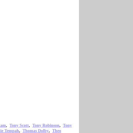
,
,
,
ham
Tony Scott
Tony Robinson
Tony
,
,
nie Tempah
Thomas Dolby
Theo