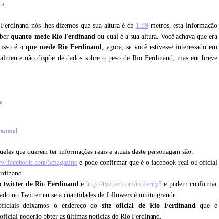
ra
o Ferdinand nós lhes dizemos que sua altura é de
1.89
metros, esta informação
aber
quanto mede Rio Ferdinand
ou qual é a sua altura. Você achava que era
 isso é o
que mede Rio Ferdinand
, agora, se você estivesse interessado em
tualmente não dispõe de dados sobre o peso de Rio Ferdinand, mas em breve
d?
inand
ueles que querem ter informações reais e atuais deste personagem são:
ww.facebook.com/5magazine
e pode confirmar que é o facebook real ou oficial
rdinand.
 o
twitter de Rio Ferdinand
e
http://twitter.com/rioferdy5
e podem confirmar
icado no Twitter ou se a quantidades de followers é muito grande.
oficiais deixamos o endereço do
site oficial de Rio Ferdinand
que é
 oficial poderão obter as últimas notícias de Rio Ferdinand.