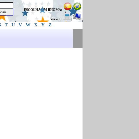
ESCOLHA UM IDIOMA:
Versão:
|
S
T
U
V
W
X
Y
Z