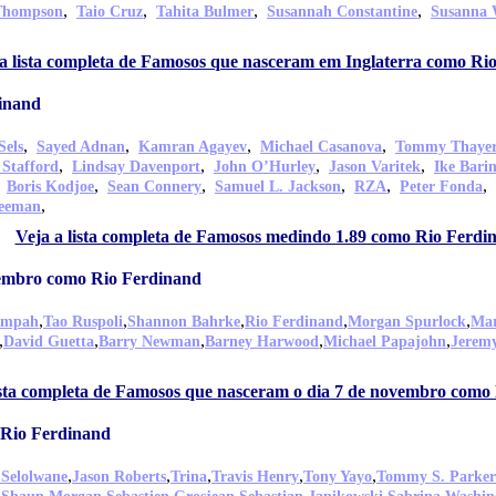
,
,
,
,
Thompson
Taio Cruz
Tahita Bulmer
Susannah Constantine
Susanna 
a lista completa de Famosos que nasceram em Inglaterra como Ri
inand
,
,
,
,
Sels
Sayed Adnan
Kamran Agayev
Michael Casanova
Tommy Thaye
,
,
,
,
Stafford
Lindsay Davenport
John O’Hurley
Jason Varitek
Ike Barin
,
,
,
,
,
,
Boris Kodjoe
Sean Connery
Samuel L. Jackson
RZA
Peter Fonda
,
eeman
Veja a lista completa de Famosos medindo 1.89 como Rio Ferdi
vembro como Rio Ferdinand
,
,
,
,
,
empah
Tao Ruspoli
Shannon Bahrke
Rio Ferdinand
Morgan Spurlock
Mar
,
,
,
,
,
David Guetta
Barry Newman
Barney Harwood
Michael Papajohn
Jerem
ista completa de Famosos que nasceram o dia 7 de novembro como
 Rio Ferdinand
,
,
,
,
,
 Selolwane
Jason Roberts
Trina
Travis Henry
Tony Yayo
Tommy S. Parker
,
,
,
,