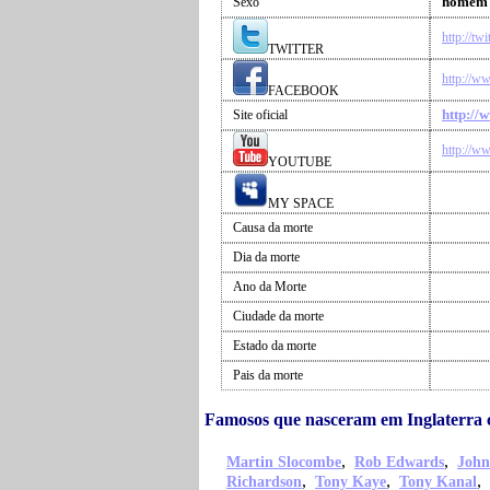
homem
Sexo
http://tw
TWITTER
http://w
FACEBOOK
http://
Site oficial
http://w
YOUTUBE
MY SPACE
Causa da morte
Dia da morte
Ano da Morte
Ciudade da morte
Estado da morte
Pais da morte
Famosos que nasceram em Inglaterra
,
,
Martin Slocombe
Rob Edwards
John
,
,
,
Richardson
Tony Kaye
Tony Kanal