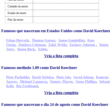
Ciudade da morte
Estado da morte
Pais da morte
Famosos que nasceram em Estados Unidos como David Koechne
,
,
,
Ethan Horvath
Thomas Garner
James Gandolfini
Kate
,
,
,
,
Upton
Zendaya Coleman
Zakk Wylde
Zachary Johnson
Young
,
,
,
Jeezy
Young Buck
Xzibit
Veja a lista completa
Famosos medindo 1.89 como David Koechner
,
,
,
,
Piotr Pacholski
David Terleira
Matz Sels
Sayed Adnan
Kamran
,
,
,
,
Agayev
Michael Casanova
Tommy Thayer
Stone Phillips
Sebast
,
,
Kehl
Rio Ferdinand
Veja a lista completa
Famosos que nasceram o dia 24 de agosto como David Koechner