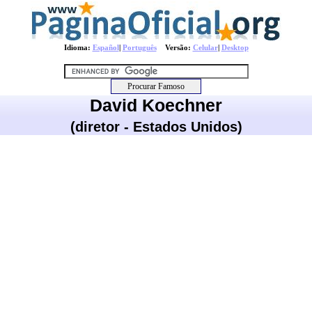
Idioma:
Español
|
Português
Versão:
Celular
|
Desktop
David Koechner
(diretor - Estados Unidos)