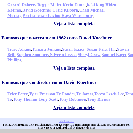
,
,
,
,
Gerard Doherty
Reggie Miller
Kevin Dunn
kaki king
Hideo
,
,
,
Kojima
David Koechner
Craig Kilborn
Chad Michael
,
,
,
Murray
Pierfrancesco Favino
Kaya Wittenburg
Veja a lista completa
Famosos que nasceram em 1962 como David Koechner
,
,
,
,
Trace Adkins
Tamara Jenkins
Susan Isaacs
Susan Fales Hill
Steven
,
,
,
,
,
Brill
Stephen Sommers
Silverio Pessoa
Sheryl Crow
Samuel Bayer
Sa
,
Phillips
Veja a lista completa
Famosos que são diretor como David Koechner
,
,
,
,
,
Tyler Perry
Tyler Emerson
Ty Ponder
Ty James
Tonya Lewis Lee
Ton
,
,
,
,
,
To
Tony Thomas
Tony Scott
Tony Robinson
Tony Riviera
Veja a lista completa
Fale Conosco
PaginaOficial.org no tiene relacion alguna con las personas mencionadas en el sitio, no esta en contacto con
ellos y no es la pagina oficial de ninguno de ellos