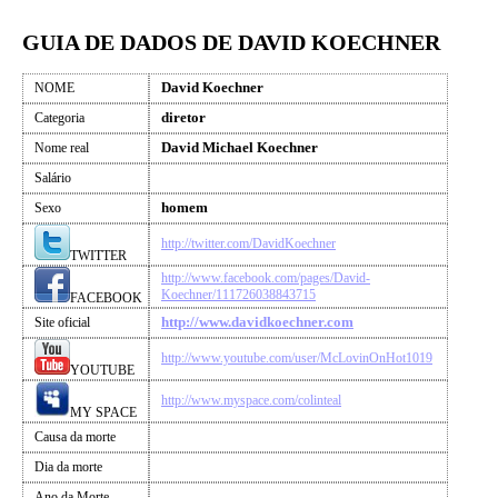
GUIA DE DADOS DE DAVID KOECHNER
David Koechner
NOME
diretor
Categoria
David Michael Koechner
Nome real
Salário
homem
Sexo
http://twitter.com/DavidKoechner
TWITTER
http://www.facebook.com/pages/David-
Koechner/111726038843715
FACEBOOK
http://www.davidkoechner.com
Site oficial
http://www.youtube.com/user/McLovinOnHot1019
YOUTUBE
http://www.myspace.com/colinteal
MY SPACE
Causa da morte
Dia da morte
Ano da Morte