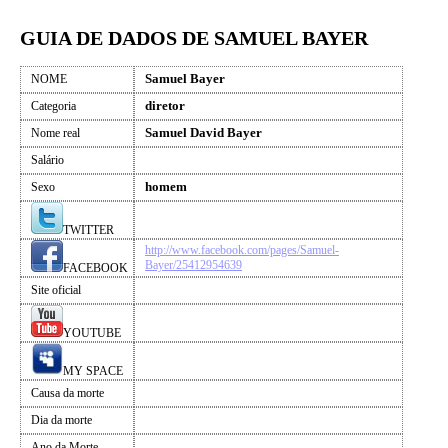
GUIA DE DADOS DE SAMUEL BAYER
Samuel Bayer
NOME
diretor
Categoria
Samuel David Bayer
Nome real
Salário
homem
Sexo
TWITTER
http://www.facebook.com/pages/Samuel-
Bayer/25412954639
FACEBOOK
Site oficial
YOUTUBE
MY SPACE
Causa da morte
Dia da morte
Ano da Morte