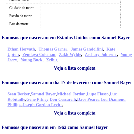
Ciudade da morte
Estado da morte
Pais da morte
Famosos que nasceram em Estados Unidos como Samuel Bayer
,
,
,
Ethan Horvath
Thomas Garner
James Gandolfini
Kate
,
,
,
,
Upton
Zendaya Coleman
Zakk Wylde
Zachary Johnson
Young
,
,
,
Jeezy
Young Buck
Xzibit
Veja a lista completa
Famosos que nasceram o dia 17 de fevereiro como Samuel Bayer
,
,
,
,
Sean Becker
Samuel Bayer
Michael Jordan
Lupe Fiasco
Luc
,
,
,
,
Robitaille
Gene Pitney
Don Coscarelli
Dave Pearce
Lou Diamond
,
,
Phillips
Joseph Gordon Levitt
Veja a lista completa
Famosos que nasceram em 1962 como Samuel Bayer