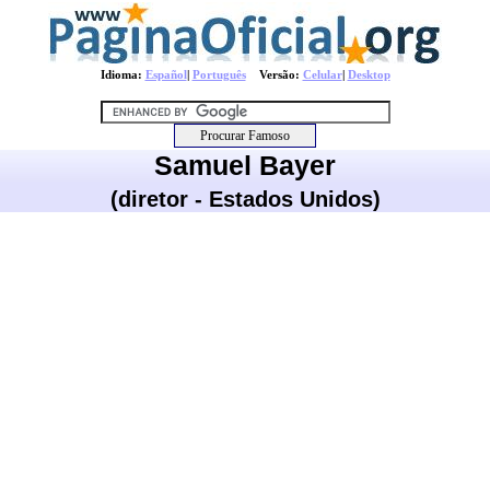
Idioma:
Español
|
Português
Versão:
Celular
|
Desktop
Samuel Bayer
(diretor - Estados Unidos)