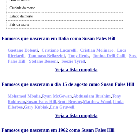
Ciudade da morte
Estado da morte
Pais da morte
Famosos que nasceram em Itália como Susan Fales Hill
,
,
,
Gaetano Dolenti
Cristiano Lucarelli
Cristian Molinaro
Luca
,
,
,
,
Ricciardi
Tommaso Bellazzini
Tony Renis
Tonino Delli Colli
Sus
,
,
,
Fales Hill
Stefano Bessoni
Soozie Tyrell
Veja a lista completa
Famosos que nasceram o dia 15 de agosto como Susan Fales Hill
,
,
,
Mohamed Mbalia
Ryan McGowan
Abdusalam Ibrahim
Tony
,
,
,
,
Robinson
Susan Fales Hill
Scott Brosius
Matthew Wood
Linda
,
,
,
Ellerbee
Gary Kubiak
Erin Gruwell
Veja a lista completa
Famosos que nasceram em 1962 como Susan Fales Hill