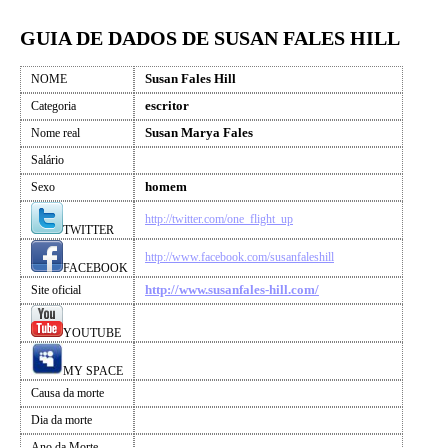
GUIA DE DADOS DE SUSAN FALES HILL
Susan Fales Hill
NOME
escritor
Categoria
Susan Marya Fales
Nome real
Salário
homem
Sexo
http://twitter.com/one_flight_up
TWITTER
http://www.facebook.com/susanfaleshill
FACEBOOK
http://www.susanfales-hill.com/
Site oficial
YOUTUBE
MY SPACE
Causa da morte
Dia da morte
Ano da Morte