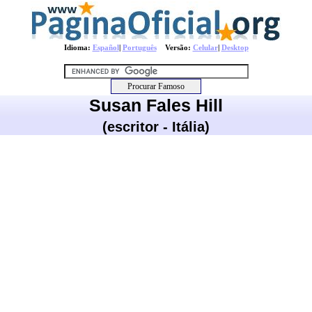
Idioma:
Español
|
Português
Versão:
Celular
|
Desktop
Susan Fales Hill
(escritor - Itália)