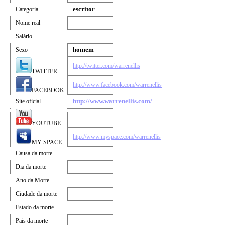
escritor
Categoria
Nome real
Salário
homem
Sexo
http://twitter.com/warrenellis
TWITTER
http://www.facebook.com/warrenellis
FACEBOOK
http://www.warrenellis.com/
Site oficial
YOUTUBE
http://www.myspace.com/warrenellis
MY SPACE
Causa da morte
Dia da morte
Ano da Morte
Ciudade da morte
Estado da morte
Pais da morte